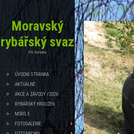
IMG_4305
Published
13.10.2015
at
3456 × 2
←
Previous
Moravský
rybářský svaz
PS Svratka
ÚVODNÍ STRÁNKA
AKTUÁLNĚ
AKCE A ZÁVODY /2026
RYBÁŘSKÝ KROUŽEK
MORS II
FOTOGALERIE
FOTOARCHIV