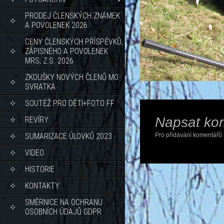
PRODEJ ČLENSKÝCH ZNÁMEK
A POVOLENEK 2026
CENY ČLENSKÝCH PŘÍSPĚVKŮ,
ZÁPISNÉHO A POVOLENEK
MRS, Z.S. 2026
ZKOUŠKY NOVÝCH ČLENŮ MO
SVRATKA
SOUTĚŽ PRO DĚTI+FOTO FF
Napsat ko
REVÍRY
SUMARIZACE ÚLOVKŮ 2023
Pro přidávání komentářů 
VIDEO
HISTORIE
KONTAKTY
SMĚRNICE NA OCHRANU
OSOBNÍCH ÚDAJŮ GDPR