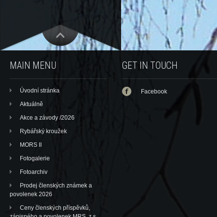
MAIN MENU
GET IN TOUCH
Úvodní stránka
Facebook
Aktuálně
Akce a závody /2026
Rybářský kroužek
MORS II
Fotogalerie
Fotoarchiv
Prodej členských známek a
povolenek 2026
Ceny členských příspěvků,
zápisného a povolenek MRS, z.s.