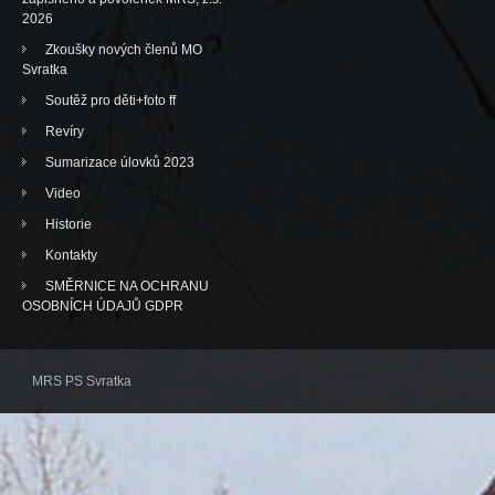
2026
Zkoušky nových členů MO
Svratka
Soutěž pro děti+foto ff
Revíry
Sumarizace úlovků 2023
Video
Historie
Kontakty
SMĚRNICE NA OCHRANU
OSOBNÍCH ÚDAJŮ GDPR
MRS PS Svratka