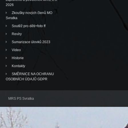
2026
Zkoušky nových členů MO
Svratka
Soutěž pro děti+foto ff
Revíry
Sumarizace úlovků 2023
Video
Historie
Kontakty
SMĚRNICE NA OCHRANU
OSOBNÍCH ÚDAJŮ GDPR
MRS PS Svratka