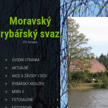
IMG_4304
Published
13.10.2015
at
3456 × 2
←
Previous
Moravský
rybářský svaz
PS Svratka
ÚVODNÍ STRÁNKA
AKTUÁLNĚ
AKCE A ZÁVODY /2026
RYBÁŘSKÝ KROUŽEK
MORS II
FOTOGALERIE
FOTOARCHIV