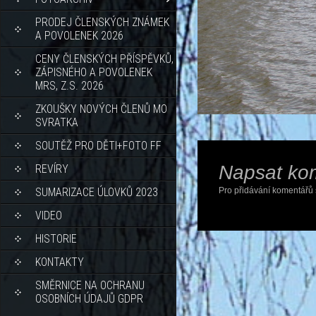
PRODEJ ČLENSKÝCH ZNÁMEK
A POVOLENEK 2026
CENY ČLENSKÝCH PŘÍSPĚVKŮ,
ZÁPISNÉHO A POVOLENEK
MRS, Z.S. 2026
ZKOUŠKY NOVÝCH ČLENŮ MO
SVRATKA
SOUTĚŽ PRO DĚTI+FOTO FF
Napsat ko
REVÍRY
SUMARIZACE ÚLOVKŮ 2023
Pro přidávání komentářů 
VIDEO
HISTORIE
KONTAKTY
SMĚRNICE NA OCHRANU
OSOBNÍCH ÚDAJŮ GDPR