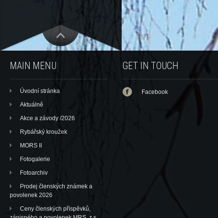
MAIN MENU
GET IN TOUCH
Úvodní stránka
Facebook
Aktuálně
Akce a závody /2026
Rybářský kroužek
MORS II
Fotogalerie
Fotoarchiv
Prodej členských známek a
povolenek 2026
Ceny členských příspěvků,
zápisného a povolenek MRS, z.s.