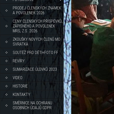
PRODEJ ČLENSKÝCH ZNÁMEK
A POVOLENEK 2026
CENY ČLENSKÝCH PŘÍSPĚVKŮ,
ZÁPISNÉHO A POVOLENEK
MRS, Z.S. 2026
ZKOUŠKY NOVÝCH ČLENŮ MO
SVRATKA
SOUTĚŽ PRO DĚTI+FOTO FF
REVÍRY
SUMARIZACE ÚLOVKŮ 2023
VIDEO
HISTORIE
KONTAKTY
SMĚRNICE NA OCHRANU
OSOBNÍCH ÚDAJŮ GDPR