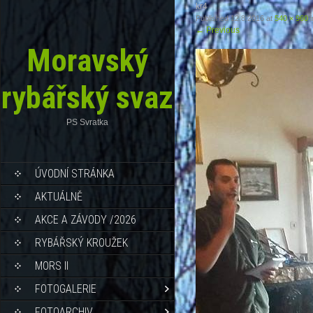
kr4
Published
12.8.2016
at
540 × 960
i
←
Previous
Moravský
rybářský svaz
PS Svratka
ÚVODNÍ STRÁNKA
AKTUÁLNĚ
AKCE A ZÁVODY /2026
RYBÁŘSKÝ KROUŽEK
MORS II
FOTOGALERIE
FOTOARCHIV