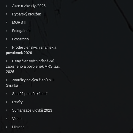
Akce a závody /2026
Rybářský kroužek
MORS II
Fotogalerie
Fotoarchiv
Prodej členských známek a
povolenek 2026
Ceny členských příspěvků,
zápisného a povolenek MRS, z.s.
2026
Zkoušky nových členů MO
Svratka
Soutěž pro děti+foto ff
Revíry
Sumarizace úlovků 2023
Video
Historie