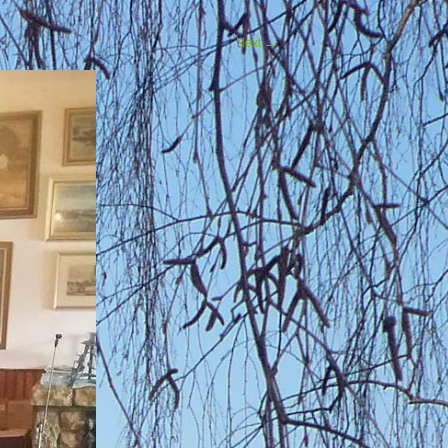
Next
→