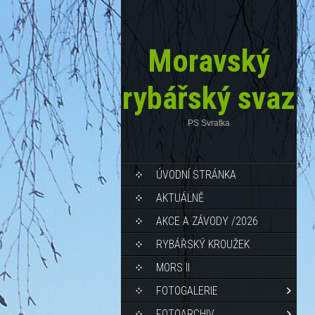
Moravský
rybářský svaz
PS Svratka
ÚVODNÍ STRÁNKA
AKTUÁLNĚ
AKCE A ZÁVODY /2026
RYBÁŘSKÝ KROUŽEK
MORS II
FOTOGALERIE
FOTOARCHIV