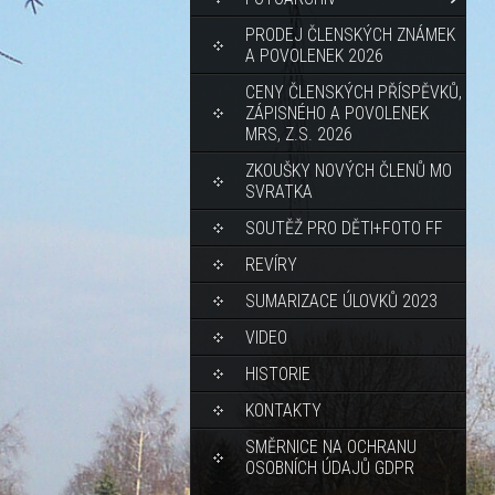
PRODEJ ČLENSKÝCH ZNÁMEK
A POVOLENEK 2026
CENY ČLENSKÝCH PŘÍSPĚVKŮ,
ZÁPISNÉHO A POVOLENEK
MRS, Z.S. 2026
ZKOUŠKY NOVÝCH ČLENŮ MO
SVRATKA
SOUTĚŽ PRO DĚTI+FOTO FF
REVÍRY
SUMARIZACE ÚLOVKŮ 2023
VIDEO
HISTORIE
KONTAKTY
SMĚRNICE NA OCHRANU
OSOBNÍCH ÚDAJŮ GDPR