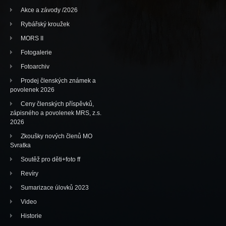
Akce a závody /2026
Rybářský kroužek
MORS II
Fotogalerie
Fotoarchiv
Prodej členských známek a
povolenek 2026
Ceny členských příspěvků,
zápisného a povolenek MRS, z.s.
2026
Zkoušky nových členů MO
Svratka
Soutěž pro děti+foto ff
Revíry
Sumarizace úlovků 2023
Video
Historie