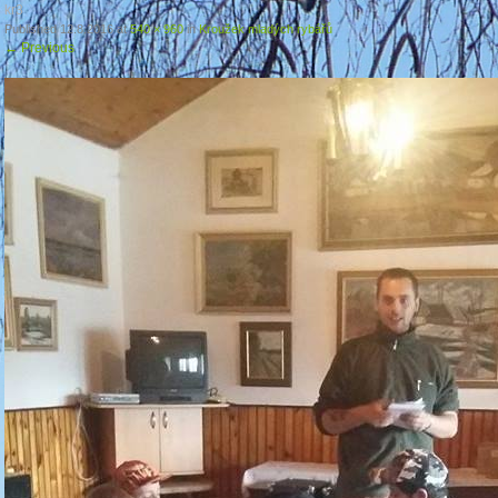
kr3
Published
12.8.2016
at
540 × 960
in
Kroužek mladých rybářů
←
Previous