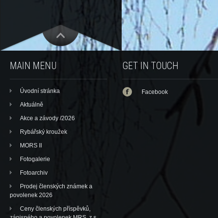
MAIN MENU
GET IN TOUCH
Úvodní stránka
Facebook
Aktuálně
Akce a závody /2026
Rybářský kroužek
MORS II
Fotogalerie
Fotoarchiv
Prodej členských známek a
povolenek 2026
Ceny členských příspěvků,
zápisného a povolenek MRS, z.s.