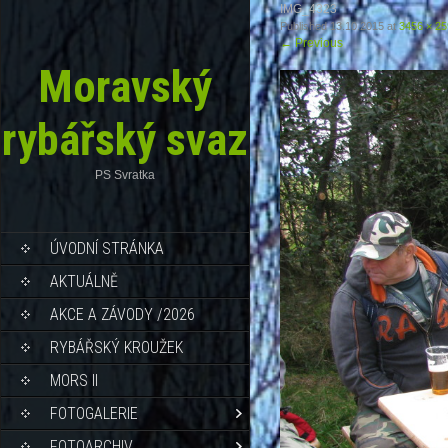
IMG_4323
Published
13.10.2015
at
3456 × 2
←
Previous
Moravský
rybářský svaz
PS Svratka
ÚVODNÍ STRÁNKA
AKTUÁLNĚ
AKCE A ZÁVODY /2026
RYBÁŘSKÝ KROUŽEK
MORS II
FOTOGALERIE
FOTOARCHIV