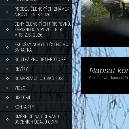
PRODEJ ČLENSKÝCH ZNÁMEK
A POVOLENEK 2026
CENY ČLENSKÝCH PŘÍSPĚVKŮ,
ZÁPISNÉHO A POVOLENEK
MRS, Z.S. 2026
ZKOUŠKY NOVÝCH ČLENŮ MO
SVRATKA
SOUTĚŽ PRO DĚTI+FOTO FF
Napsat ko
REVÍRY
SUMARIZACE ÚLOVKŮ 2023
Pro přidávání komentářů 
VIDEO
HISTORIE
KONTAKTY
SMĚRNICE NA OCHRANU
OSOBNÍCH ÚDAJŮ GDPR