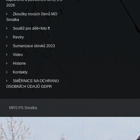
2026
Zkoušky nových členů MO
Svratka
Soutěž pro děti+foto ff
Revíry
Sumarizace úlovků 2023
Video
Historie
Kontakty
SMĚRNICE NA OCHRANU
OSOBNÍCH ÚDAJŮ GDPR
MRS PS Svratka