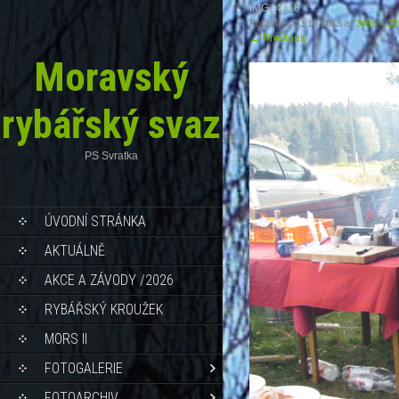
IMG_4318
Published
13.10.2015
at
3456 × 2
←
Previous
Moravský
rybářský svaz
PS Svratka
ÚVODNÍ STRÁNKA
AKTUÁLNĚ
AKCE A ZÁVODY /2026
RYBÁŘSKÝ KROUŽEK
MORS II
FOTOGALERIE
FOTOARCHIV