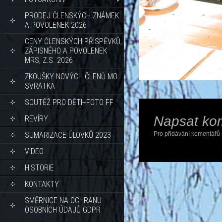
PRODEJ ČLENSKÝCH ZNÁMEK
A POVOLENEK 2026
CENY ČLENSKÝCH PŘÍSPĚVKŮ,
ZÁPISNÉHO A POVOLENEK
MRS, Z.S. 2026
ZKOUŠKY NOVÝCH ČLENŮ MO
SVRATKA
SOUTĚŽ PRO DĚTI+FOTO FF
Napsat ko
REVÍRY
SUMARIZACE ÚLOVKŮ 2023
Pro přidávání komentářů 
VIDEO
HISTORIE
KONTAKTY
SMĚRNICE NA OCHRANU
OSOBNÍCH ÚDAJŮ GDPR