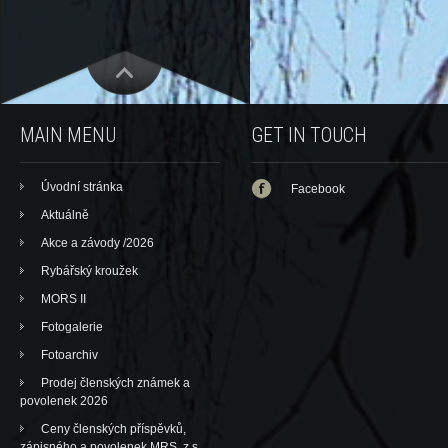
MAIN MENU
GET IN TOUCH
Úvodní stránka
Facebook
Aktuálně
Akce a závody /2026
Rybářský kroužek
MORS II
Fotogalerie
Fotoarchiv
Prodej členských známek a
povolenek 2026
Ceny členských příspěvků,
zápisného a povolenek MRS, z.s.