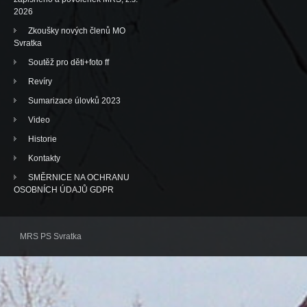
2026
Zkoušky nových členů MO
Svratka
Soutěž pro děti+foto ff
Revíry
Sumarizace úlovků 2023
Video
Historie
Kontakty
SMĚRNICE NA OCHRANU
OSOBNÍCH ÚDAJŮ GDPR
MRS PS Svratka