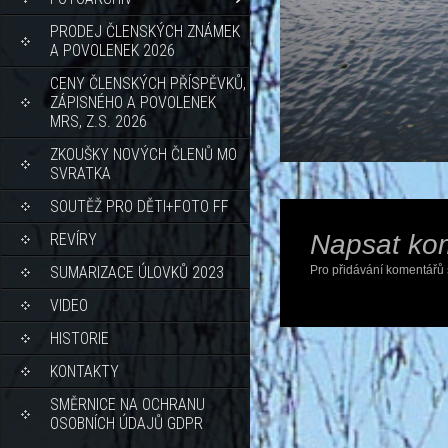
PRODEJ ČLENSKÝCH ZNÁMEK
A POVOLENEK 2026
CENY ČLENSKÝCH PŘÍSPĚVKŮ,
ZÁPISNÉHO A POVOLENEK
MRS, Z.S. 2026
ZKOUŠKY NOVÝCH ČLENŮ MO
SVRATKA
SOUTĚŽ PRO DĚTI+FOTO FF
Napsat ko
REVÍRY
SUMARIZACE ÚLOVKŮ 2023
Pro přidávání komentářů 
VIDEO
HISTORIE
KONTAKTY
SMĚRNICE NA OCHRANU
OSOBNÍCH ÚDAJŮ GDPR