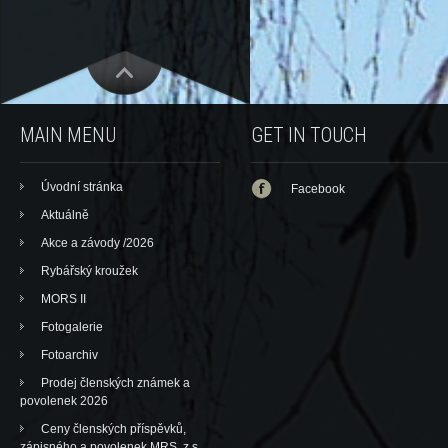
MAIN MENU
GET IN TOUCH
Úvodní stránka
Facebook
Aktuálně
Akce a závody /2026
Rybářský kroužek
MORS II
Fotogalerie
Fotoarchiv
Prodej členských známek a
povolenek 2026
Ceny členských příspěvků,
zápisného a povolenek MRS, z.s.