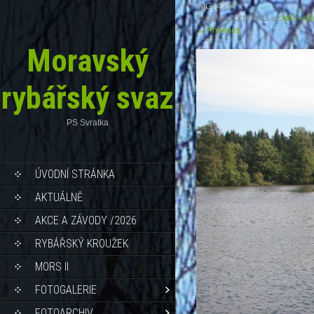
IMG_4294
Published
13.10.2015
at
3456 × 2
←
Previous
Moravský
rybářský svaz
PS Svratka
ÚVODNÍ STRÁNKA
AKTUÁLNĚ
AKCE A ZÁVODY /2026
RYBÁŘSKÝ KROUŽEK
MORS II
FOTOGALERIE
FOTOARCHIV