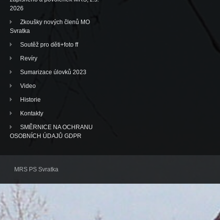
2026
Zkoušky nových členů MO
Svratka
Soutěž pro děti+foto ff
Revíry
Sumarizace úlovků 2023
Video
Historie
Kontakty
SMĚRNICE NA OCHRANU
OSOBNÍCH ÚDAJŮ GDPR
MRS PS Svratka