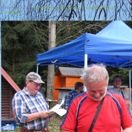
IMG_3597
Published
25.9.2014
at
3456 × 2592
in
Závody Svratouch – Chochol 20.9 2014
←
Previous