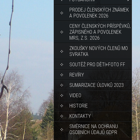
PRODEJ ČLENSKÝCH ZNÁMEK
A POVOLENEK 2026
CENY ČLENSKÝCH PŘÍSPĚVKŮ,
ZÁPISNÉHO A POVOLENEK
MRS, Z.S. 2026
ZKOUŠKY NOVÝCH ČLENŮ MO
SVRATKA
SOUTĚŽ PRO DĚTI+FOTO FF
REVÍRY
SUMARIZACE ÚLOVKŮ 2023
VIDEO
HISTORIE
KONTAKTY
SMĚRNICE NA OCHRANU
OSOBNÍCH ÚDAJŮ GDPR