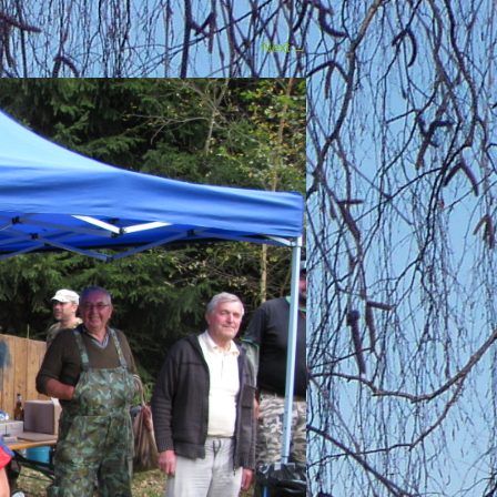
Next
→