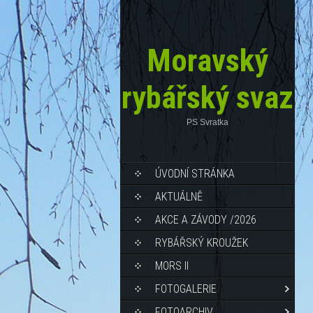
Moravský
rybářský svaz
PS Svratka
ÚVODNÍ STRÁNKA
AKTUÁLNĚ
AKCE A ZÁVODY /2026
RYBÁŘSKÝ KROUŽEK
MORS II
FOTOGALERIE
FOTOARCHIV