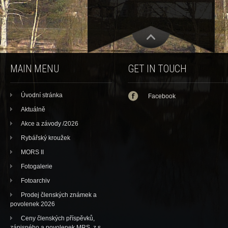
MAIN MENU
GET IN TOUCH
Úvodní stránka
Facebook
Aktuálně
Akce a závody /2026
Rybářský kroužek
MORS II
Fotogalerie
Fotoarchiv
Prodej členských známek a
povolenek 2026
Ceny členských příspěvků,
zápisného a povolenek MRS, z.s.