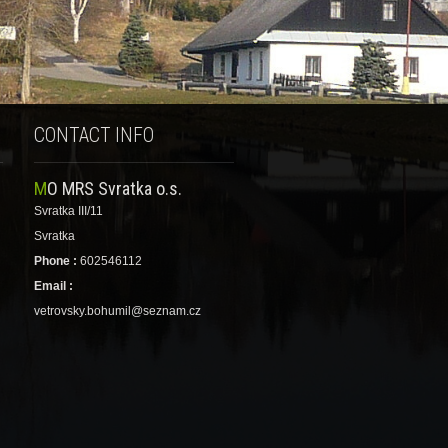
CONTACT INFO
MO MRS Svratka o.s.
Svratka III/11
Svratka
Phone :
602546112
Email :
vetrovsky.bohumil@seznam.cz