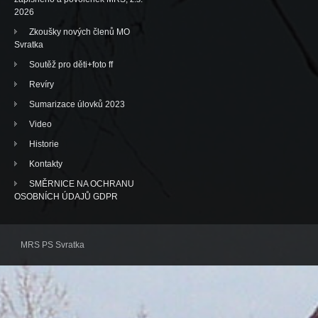
2026
Zkoušky nových členů MO
Svratka
Soutěž pro děti+foto ff
Revíry
Sumarizace úlovků 2023
Video
Historie
Kontakty
SMĚRNICE NA OCHRANU
OSOBNÍCH ÚDAJŮ GDPR
MRS PS Svratka