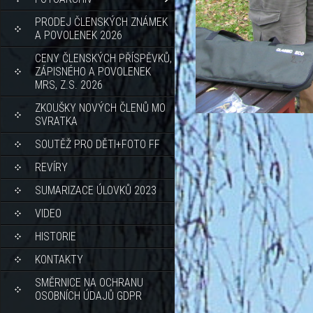
PRODEJ ČLENSKÝCH ZNÁMEK
A POVOLENEK 2026
CENY ČLENSKÝCH PŘÍSPĚVKŮ,
ZÁPISNÉHO A POVOLENEK
MRS, Z.S. 2026
ZKOUŠKY NOVÝCH ČLENŮ MO
SVRATKA
SOUTĚŽ PRO DĚTI+FOTO FF
REVÍRY
SUMARIZACE ÚLOVKŮ 2023
VIDEO
HISTORIE
KONTAKTY
SMĚRNICE NA OCHRANU
OSOBNÍCH ÚDAJŮ GDPR