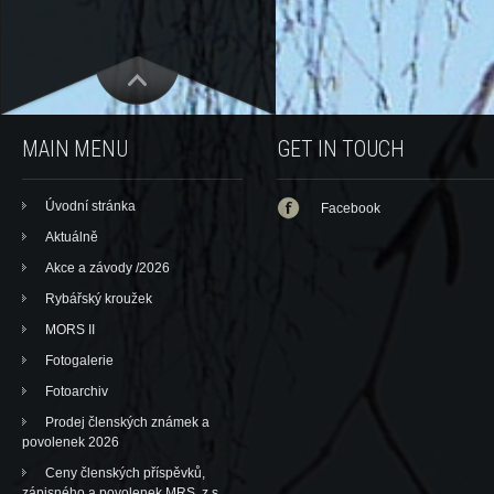
MAIN MENU
GET IN TOUCH
Úvodní stránka
Facebook
Aktuálně
Akce a závody /2026
Rybářský kroužek
MORS II
Fotogalerie
Fotoarchiv
Prodej členských známek a
povolenek 2026
Ceny členských příspěvků,
zápisného a povolenek MRS, z.s.