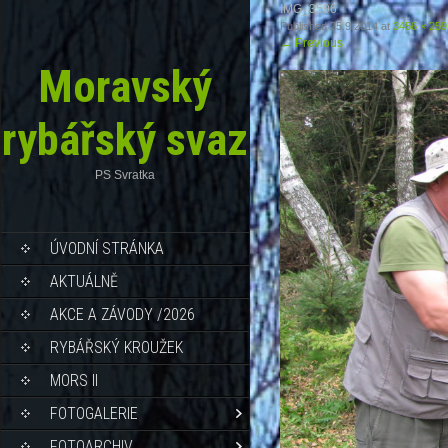
IMG_3596
Published
25.9.2014
at
3456 × 259
←
Previous
Moravský
rybářský svaz
PS Svratka
ÚVODNÍ STRÁNKA
AKTUÁLNĚ
AKCE A ZÁVODY /2026
RYBÁŘSKÝ KROUŽEK
MORS II
FOTOGALERIE
FOTOARCHIV