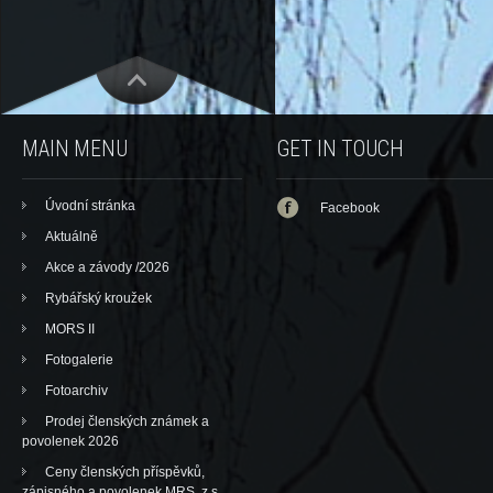
MAIN MENU
GET IN TOUCH
Úvodní stránka
Facebook
Aktuálně
Akce a závody /2026
Rybářský kroužek
MORS II
Fotogalerie
Fotoarchiv
Prodej členských známek a
povolenek 2026
Ceny členských příspěvků,
zápisného a povolenek MRS, z.s.