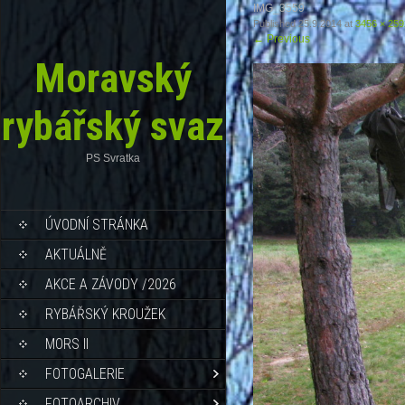
IMG_3559
Published
25.9.2014
at
3456 × 259
←
Previous
Moravský
rybářský svaz
PS Svratka
ÚVODNÍ STRÁNKA
AKTUÁLNĚ
AKCE A ZÁVODY /2026
RYBÁŘSKÝ KROUŽEK
MORS II
FOTOGALERIE
FOTOARCHIV