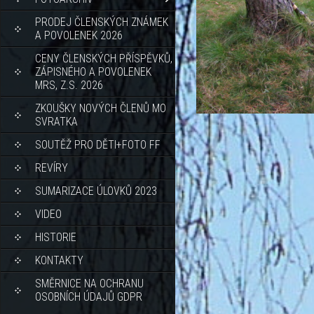
PRODEJ ČLENSKÝCH ZNÁMEK
A POVOLENEK 2026
CENY ČLENSKÝCH PŘÍSPĚVKŮ,
ZÁPISNÉHO A POVOLENEK
MRS, Z.S. 2026
ZKOUŠKY NOVÝCH ČLENŮ MO
SVRATKA
SOUTĚŽ PRO DĚTI+FOTO FF
REVÍRY
SUMARIZACE ÚLOVKŮ 2023
VIDEO
HISTORIE
KONTAKTY
SMĚRNICE NA OCHRANU
OSOBNÍCH ÚDAJŮ GDPR