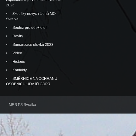
2026
Zkoušky nových členů MO
Svratka
Soutěž pro děti+foto ff
Revíry
Sumarizace úlovků 2023
Video
Historie
Kontakty
SMĚRNICE NA OCHRANU
OSOBNÍCH ÚDAJŮ GDPR
MRS PS Svratka