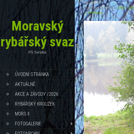
IMG_3558
Published
25.9.2014
at
3456 × 259
←
Previous
Moravský
rybářský svaz
PS Svratka
ÚVODNÍ STRÁNKA
AKTUÁLNĚ
AKCE A ZÁVODY /2026
RYBÁŘSKÝ KROUŽEK
MORS II
FOTOGALERIE
FOTOARCHIV