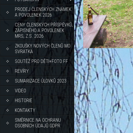
PRODEJ ČLENSKÝCH ZNÁMEK
A POVOLENEK 2026
CENY ČLENSKÝCH PŘÍSPĚVKŮ,
ZÁPISNÉHO A POVOLENEK
MRS, Z.S. 2026
ZKOUŠKY NOVÝCH ČLENŮ MO
SVRATKA
SOUTĚŽ PRO DĚTI+FOTO FF
REVÍRY
SUMARIZACE ÚLOVKŮ 2023
VIDEO
HISTORIE
KONTAKTY
SMĚRNICE NA OCHRANU
OSOBNÍCH ÚDAJŮ GDPR