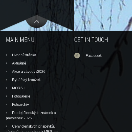
MAIN MENU
GET IN TOUCH
Úvodní stránka
Facebook
Aktuálně
Akce a závody /2026
Rybářský kroužek
MORS II
Fotogalerie
Fotoarchiv
Prodej členských známek a
povolenek 2026
Ceny členských příspěvků,
zápisného a povolenek MRS, z.s.