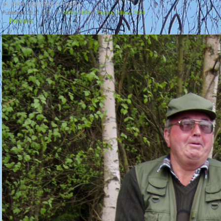
OLYMPUS DIGITAL CAMERA
Published
29.11.2014
at
1488 × 1984
in
Závody Milovy 2004
←
Previous