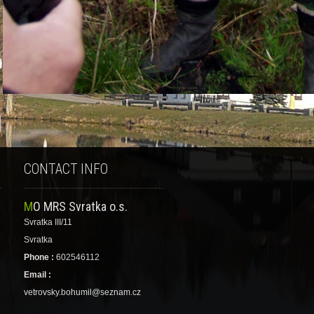
CONTACT INFO
MO MRS Svratka o.s.
Svratka III/11
Svratka
Phone :
602546112
Email :
vetrovsky.bohumil@seznam.cz