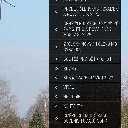
PRODEJ ČLENSKÝCH ZNÁMEK
A POVOLENEK 2026
CENY ČLENSKÝCH PŘÍSPĚVKŮ,
ZÁPISNÉHO A POVOLENEK
MRS, Z.S. 2026
ZKOUŠKY NOVÝCH ČLENŮ MO
SVRATKA
SOUTĚŽ PRO DĚTI+FOTO FF
REVÍRY
SUMARIZACE ÚLOVKŮ 2023
VIDEO
HISTORIE
KONTAKTY
SMĚRNICE NA OCHRANU
OSOBNÍCH ÚDAJŮ GDPR