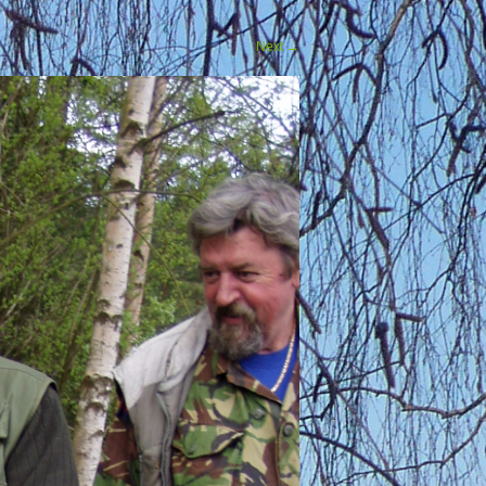
Next
→