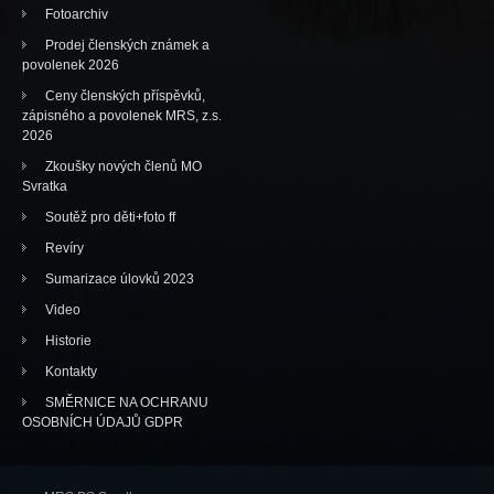
Fotoarchiv
Prodej členských známek a
povolenek 2026
Ceny členských příspěvků,
zápisného a povolenek MRS, z.s.
2026
Zkoušky nových členů MO
Svratka
Soutěž pro děti+foto ff
Revíry
Sumarizace úlovků 2023
Video
Historie
Kontakty
SMĚRNICE NA OCHRANU
OSOBNÍCH ÚDAJŮ GDPR