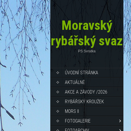
Moravský
rybářský svaz
PS Svratka
ÚVODNÍ STRÁNKA
AKTUÁLNĚ
AKCE A ZÁVODY /2026
RYBÁŘSKÝ KROUŽEK
MORS II
FOTOGALERIE
FOTOARCHIV