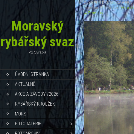
OLYMPUS DIGITAL CAMERA
Published
29.11.2014
at
1984 × 14
←
Previous
Moravský
rybářský svaz
PS Svratka
ÚVODNÍ STRÁNKA
AKTUÁLNĚ
AKCE A ZÁVODY /2026
RYBÁŘSKÝ KROUŽEK
MORS II
FOTOGALERIE
FOTOARCHIV