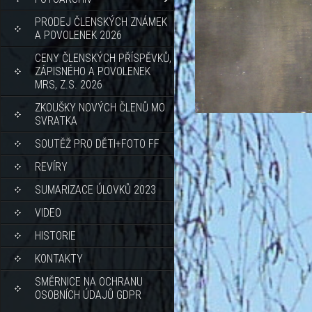
PRODEJ ČLENSKÝCH ZNÁMEK
A POVOLENEK 2026
CENY ČLENSKÝCH PŘÍSPĚVKŮ,
ZÁPISNÉHO A POVOLENEK
MRS, Z.S. 2026
ZKOUŠKY NOVÝCH ČLENŮ MO
SVRATKA
SOUTĚŽ PRO DĚTI+FOTO FF
REVÍRY
SUMARIZACE ÚLOVKŮ 2023
VIDEO
HISTORIE
KONTAKTY
SMĚRNICE NA OCHRANU
OSOBNÍCH ÚDAJŮ GDPR