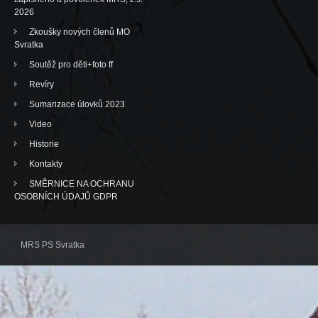
2026
Zkoušky nových členů MO
Svratka
Soutěž pro děti+foto ff
Revíry
Sumarizace úlovků 2023
Video
Historie
Kontakty
SMĚRNICE NA OCHRANU
OSOBNÍCH ÚDAJŮ GDPR
MRS PS Svratka