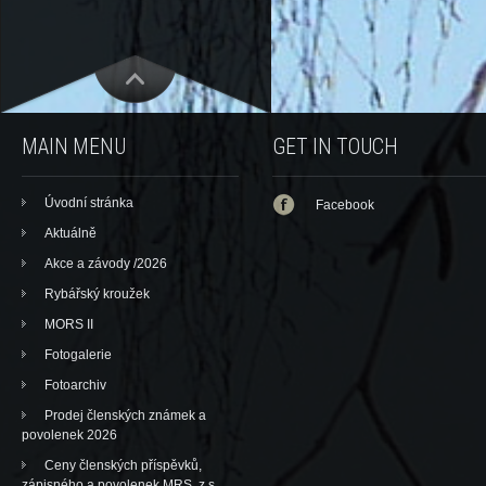
MAIN MENU
GET IN TOUCH
Úvodní stránka
Facebook
Aktuálně
Akce a závody /2026
Rybářský kroužek
MORS II
Fotogalerie
Fotoarchiv
Prodej členských známek a
povolenek 2026
Ceny členských příspěvků,
zápisného a povolenek MRS, z.s.