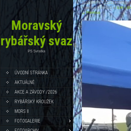
311298636_13221337085864
Published
11.10.2022
at
1148 × 20
←
Previous
Moravský
rybářský svaz
PS Svratka
ÚVODNÍ STRÁNKA
AKTUÁLNĚ
AKCE A ZÁVODY /2026
RYBÁŘSKÝ KROUŽEK
MORS II
FOTOGALERIE
FOTOARCHIV