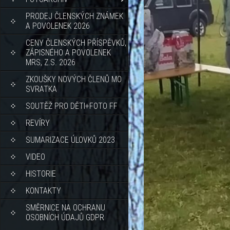
PRODEJ ČLENSKÝCH ZNÁMEK
A POVOLENEK 2026
CENY ČLENSKÝCH PŘÍSPĚVKŮ,
ZÁPISNÉHO A POVOLENEK
MRS, Z.S. 2026
ZKOUŠKY NOVÝCH ČLENŮ MO
SVRATKA
SOUTĚŽ PRO DĚTI+FOTO FF
REVÍRY
SUMARIZACE ÚLOVKŮ 2023
VIDEO
HISTORIE
KONTAKTY
SMĚRNICE NA OCHRANU
OSOBNÍCH ÚDAJŮ GDPR