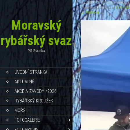
311296772_55001157688398
Published
11.10.2022
at
1148 × 20
←
Previous
Moravský
rybářský svaz
PS Svratka
ÚVODNÍ STRÁNKA
AKTUÁLNĚ
AKCE A ZÁVODY /2026
RYBÁŘSKÝ KROUŽEK
MORS II
FOTOGALERIE
FOTOARCHIV