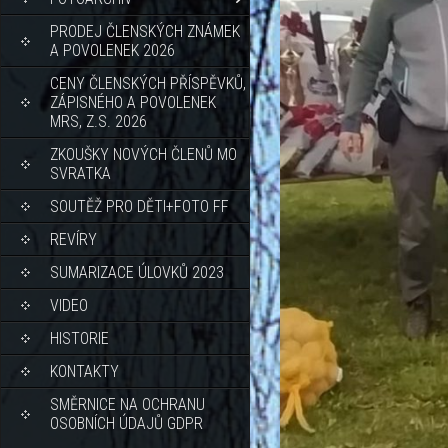
PRODEJ ČLENSKÝCH ZNÁMEK
A POVOLENEK 2026
CENY ČLENSKÝCH PŘÍSPĚVKŮ,
ZÁPISNÉHO A POVOLENEK
MRS, Z.S. 2026
ZKOUŠKY NOVÝCH ČLENŮ MO
SVRATKA
SOUTĚŽ PRO DĚTI+FOTO FF
REVÍRY
SUMARIZACE ÚLOVKŮ 2023
VIDEO
HISTORIE
KONTAKTY
SMĚRNICE NA OCHRANU
OSOBNÍCH ÚDAJŮ GDPR