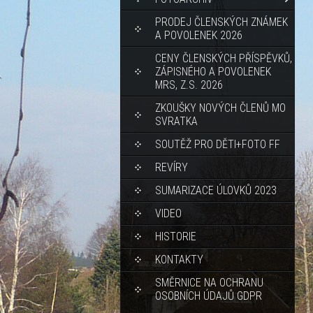
PRODEJ ČLENSKÝCH ZNÁMEK
A POVOLENEK 2026
CENY ČLENSKÝCH PŘÍSPĚVKŮ,
ZÁPISNÉHO A POVOLENEK
MRS, Z.S. 2026
ZKOUŠKY NOVÝCH ČLENŮ MO
SVRATKA
SOUTĚŽ PRO DĚTI+FOTO FF
REVÍRY
SUMARIZACE ÚLOVKŮ 2023
VIDEO
HISTORIE
KONTAKTY
SMĚRNICE NA OCHRANU
OSOBNÍCH ÚDAJŮ GDPR