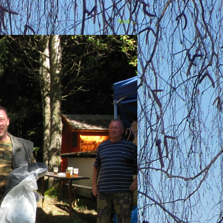
Next
→