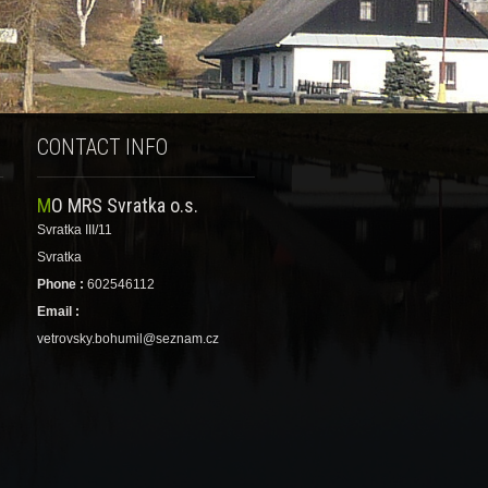
CONTACT INFO
MO MRS Svratka o.s.
Svratka III/11
Svratka
Phone :
602546112
Email :
vetrovsky.bohumil@seznam.cz