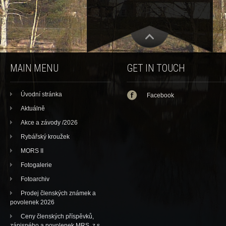
MAIN MENU
GET IN TOUCH
Úvodní stránka
Facebook
Aktuálně
Akce a závody /2026
Rybářský kroužek
MORS II
Fotogalerie
Fotoarchiv
Prodej členských známek a
povolenek 2026
Ceny členských příspěvků,
zápisného a povolenek MRS, z.s.