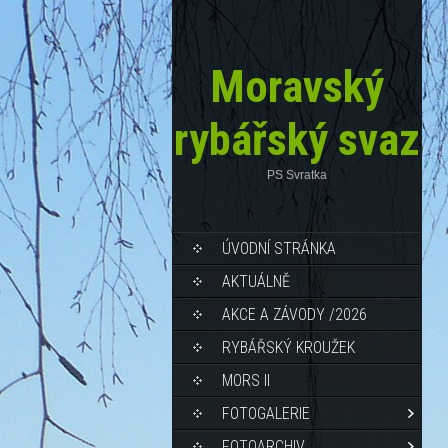
Moravský
rybářský svaz
PS Svratka
ÚVODNÍ STRÁNKA
AKTUÁLNĚ
AKCE A ZÁVODY /2026
RYBÁŘSKÝ KROUŽEK
MORS II
FOTOGALERIE
FOTOARCHIV