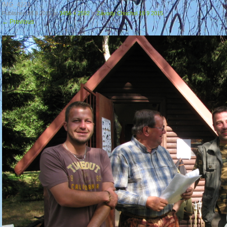
IMG_4221
Published
28.9.2015
at
3456 × 2592
in
Závody Chochol 19.9 2015
←
Previous