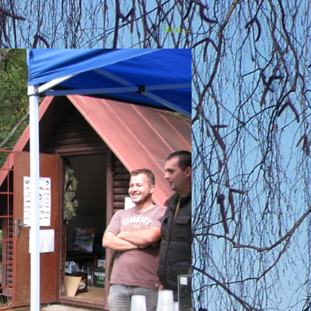
Next
→