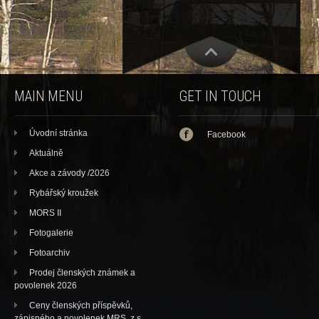
MAIN MENU
GET IN TOUCH
Úvodní stránka
Facebook
Aktuálně
Akce a závody /2026
Rybářský kroužek
MORS II
Fotogalerie
Fotoarchiv
Prodej členských známek a
povolenek 2026
Ceny členských příspěvků,
zápisného a povolenek MRS, z.s.