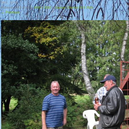
IMG_4208
Published
28.9.2015
at
3456 × 2592
in
Závody Chochol 19.9 2015
←
Previous