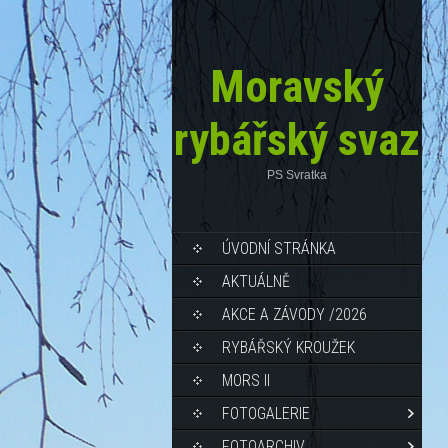
Moravský
rybářský svaz
PS Svratka
ÚVODNÍ STRÁNKA
AKTUÁLNĚ
AKCE A ZÁVODY /2026
RYBÁŘSKÝ KROUŽEK
MORS II
FOTOGALERIE
FOTOARCHIV