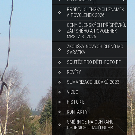
PRODEJ ČLENSKÝCH ZNÁMEK
A POVOLENEK 2026
CENY ČLENSKÝCH PŘÍSPĚVKŮ,
ZÁPISNÉHO A POVOLENEK
MRS, Z.S. 2026
ZKOUŠKY NOVÝCH ČLENŮ MO
SVRATKA
SOUTĚŽ PRO DĚTI+FOTO FF
REVÍRY
SUMARIZACE ÚLOVKŮ 2023
VIDEO
HISTORIE
KONTAKTY
SMĚRNICE NA OCHRANU
OSOBNÍCH ÚDAJŮ GDPR