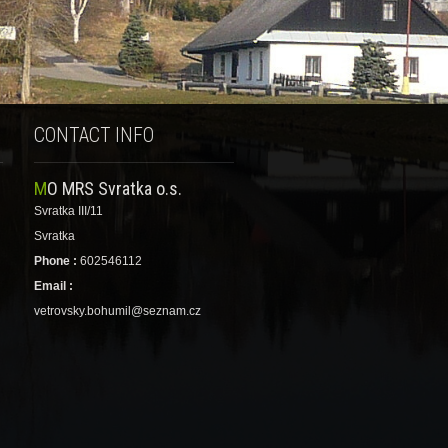
CONTACT INFO
MO MRS Svratka o.s.
Svratka III/11
Svratka
Phone :
602546112
Email :
vetrovsky.bohumil@seznam.cz