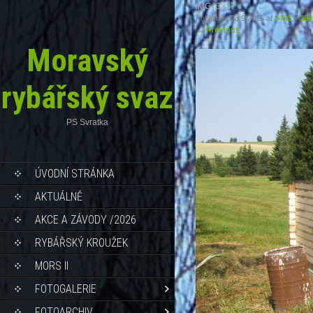
IMG_3837
Published
28.9.2015
at
3456 × 259
←
Previous
Moravský
rybářský svaz
PS Svratka
ÚVODNÍ STRÁNKA
AKTUÁLNĚ
AKCE A ZÁVODY /2026
RYBÁŘSKÝ KROUŽEK
MORS II
FOTOGALERIE
FOTOARCHIV