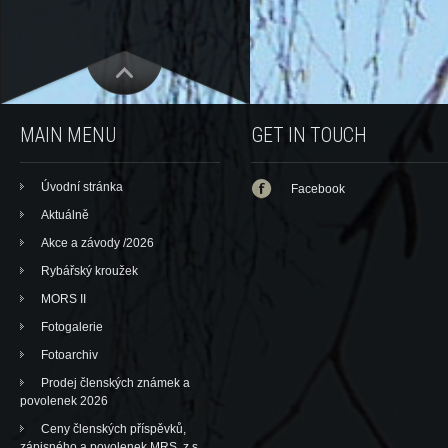
MAIN MENU
GET IN TOUCH
Úvodní stránka
Facebook
Aktuálně
Akce a závody /2026
Rybářský kroužek
MORS II
Fotogalerie
Fotoarchiv
Prodej členských známek a
povolenek 2026
Ceny členských příspěvků,
zápisného a povolenek MRS, z.s.