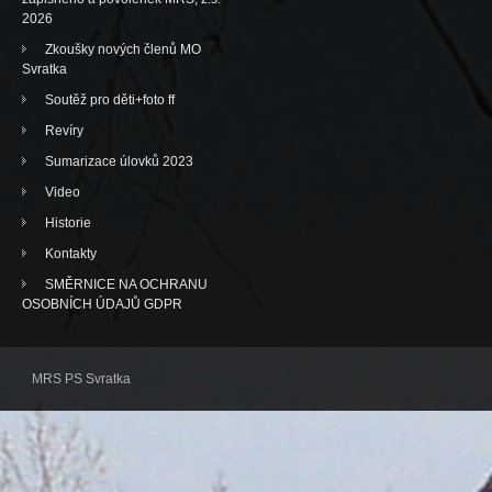
2026
Zkoušky nových členů MO
Svratka
Soutěž pro děti+foto ff
Revíry
Sumarizace úlovků 2023
Video
Historie
Kontakty
SMĚRNICE NA OCHRANU
OSOBNÍCH ÚDAJŮ GDPR
MRS PS Svratka