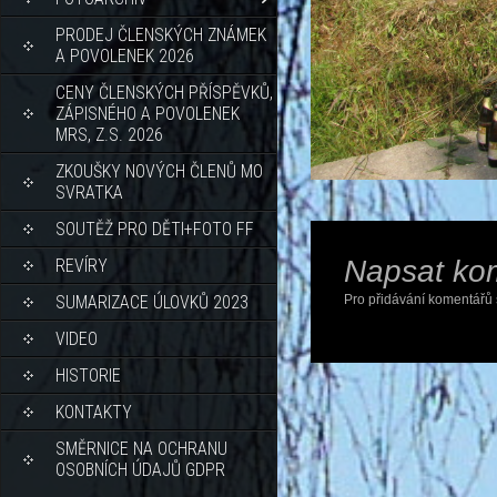
PRODEJ ČLENSKÝCH ZNÁMEK
A POVOLENEK 2026
CENY ČLENSKÝCH PŘÍSPĚVKŮ,
ZÁPISNÉHO A POVOLENEK
MRS, Z.S. 2026
ZKOUŠKY NOVÝCH ČLENŮ MO
SVRATKA
SOUTĚŽ PRO DĚTI+FOTO FF
Napsat ko
REVÍRY
SUMARIZACE ÚLOVKŮ 2023
Pro přidávání komentářů 
VIDEO
HISTORIE
KONTAKTY
SMĚRNICE NA OCHRANU
OSOBNÍCH ÚDAJŮ GDPR