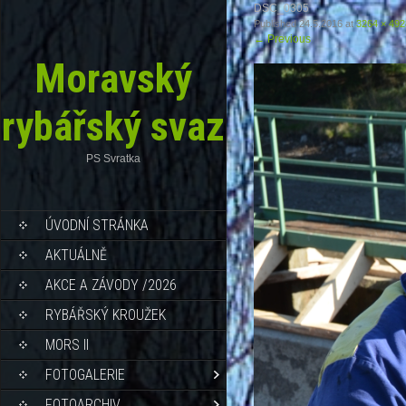
DSC_0305
Published
24.5.2016
at
3264 × 492
←
Previous
Moravský
rybářský svaz
PS Svratka
ÚVODNÍ STRÁNKA
AKTUÁLNĚ
AKCE A ZÁVODY /2026
RYBÁŘSKÝ KROUŽEK
MORS II
FOTOGALERIE
FOTOARCHIV