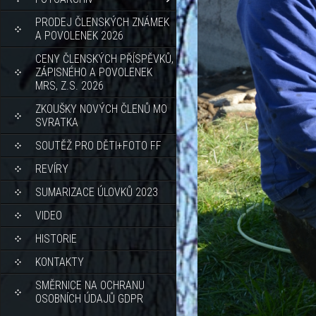
PRODEJ ČLENSKÝCH ZNÁMEK
A POVOLENEK 2026
CENY ČLENSKÝCH PŘÍSPĚVKŮ,
ZÁPISNÉHO A POVOLENEK
MRS, Z.S. 2026
ZKOUŠKY NOVÝCH ČLENŮ MO
SVRATKA
SOUTĚŽ PRO DĚTI+FOTO FF
REVÍRY
SUMARIZACE ÚLOVKŮ 2023
VIDEO
HISTORIE
KONTAKTY
SMĚRNICE NA OCHRANU
OSOBNÍCH ÚDAJŮ GDPR