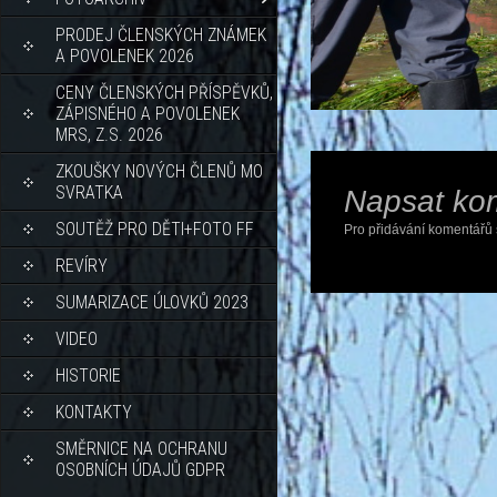
PRODEJ ČLENSKÝCH ZNÁMEK
A POVOLENEK 2026
CENY ČLENSKÝCH PŘÍSPĚVKŮ,
ZÁPISNÉHO A POVOLENEK
MRS, Z.S. 2026
ZKOUŠKY NOVÝCH ČLENŮ MO
SVRATKA
Napsat ko
SOUTĚŽ PRO DĚTI+FOTO FF
Pro přidávání komentářů 
REVÍRY
SUMARIZACE ÚLOVKŮ 2023
VIDEO
HISTORIE
KONTAKTY
SMĚRNICE NA OCHRANU
OSOBNÍCH ÚDAJŮ GDPR