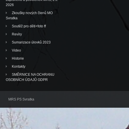
2026
Zkoušky nových členů MO
Svratka
Soutěž pro děti+foto ff
Revíry
Sumarizace úlovků 2023
Video
Historie
Kontakty
SMĚRNICE NA OCHRANU
OSOBNÍCH ÚDAJŮ GDPR
MRS PS Svratka