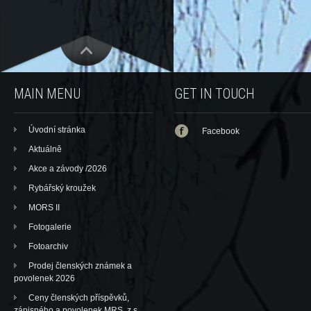
MAIN MENU
GET IN TOUCH
Úvodní stránka
Facebook
Aktuálně
Akce a závody /2026
Rybářský kroužek
MORS II
Fotogalerie
Fotoarchiv
Prodej členských známek a
povolenek 2026
Ceny členských příspěvků,
zápisného a povolenek MRS, z.s.