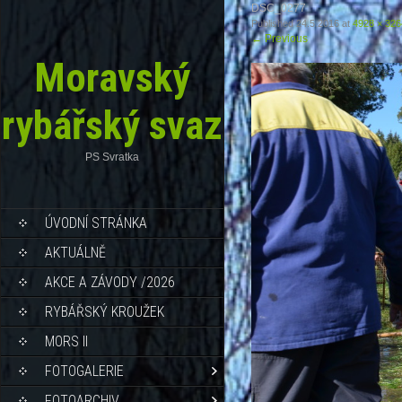
DSC_0277
Published
24.5.2016
at
4928 × 326
←
Previous
Moravský
rybářský svaz
PS Svratka
ÚVODNÍ STRÁNKA
AKTUÁLNĚ
AKCE A ZÁVODY /2026
RYBÁŘSKÝ KROUŽEK
MORS II
FOTOGALERIE
FOTOARCHIV