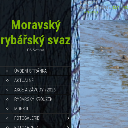
DSC_0244
Published
24.5.2016
at
3264 × 492
←
Previous
Moravský
rybářský svaz
PS Svratka
ÚVODNÍ STRÁNKA
AKTUÁLNĚ
AKCE A ZÁVODY /2026
RYBÁŘSKÝ KROUŽEK
MORS II
FOTOGALERIE
FOTOARCHIV