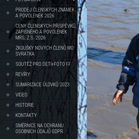
PRODEJ ČLENSKÝCH ZNÁMEK
A POVOLENEK 2026
CENY ČLENSKÝCH PŘÍSPĚVKŮ,
ZÁPISNÉHO A POVOLENEK
MRS, Z.S. 2026
ZKOUŠKY NOVÝCH ČLENŮ MO
SVRATKA
SOUTĚŽ PRO DĚTI+FOTO FF
REVÍRY
SUMARIZACE ÚLOVKŮ 2023
VIDEO
HISTORIE
KONTAKTY
SMĚRNICE NA OCHRANU
OSOBNÍCH ÚDAJŮ GDPR