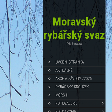
Moravský
rybářský svaz
PS Svratka
ÚVODNÍ STRÁNKA
AKTUÁLNĚ
AKCE A ZÁVODY /2026
RYBÁŘSKÝ KROUŽEK
MORS II
FOTOGALERIE
FOTOARCHIV