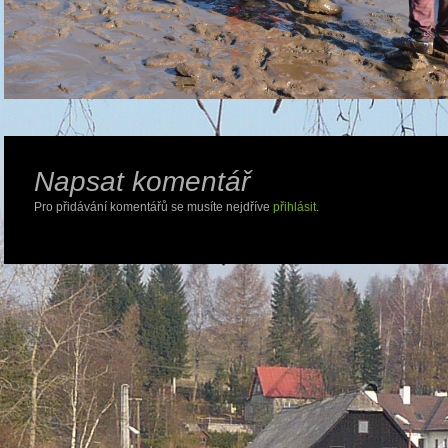
Napsat komentář
Pro přidávání komentářů se musíte nejdříve
přihlásit
.