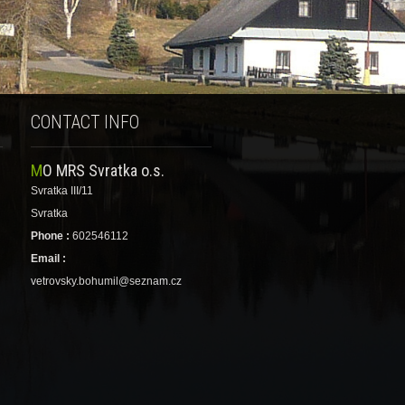
CONTACT INFO
MO MRS Svratka o.s.
Svratka III/11
Svratka
Phone :
602546112
Email :
vetrovsky.bohumil@seznam.cz