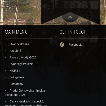
MAIN MENU
GET IN TOUCH
Úvodní stránka
Facebook
Aktuálně
Akce a závody /2026
Rybářský kroužek
MORS II
Fotogalerie
Fotoarchiv
Prodej členských známek a
povolenek 2026
Ceny členských příspěvků,
zápisného a povolenek MRS, z.s.