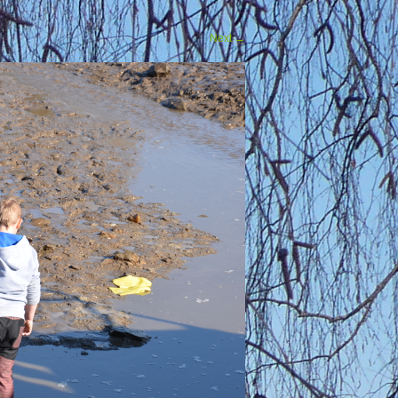
Next
→