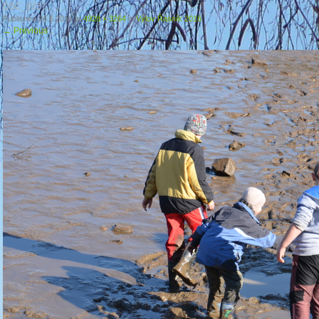
DSC_0237
Published
24.5.2016
at
4928 × 3264
in
Výlov Řásník 2016
←
Previous