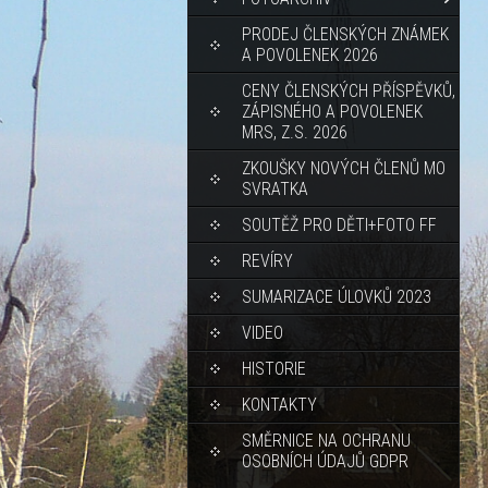
PRODEJ ČLENSKÝCH ZNÁMEK
A POVOLENEK 2026
CENY ČLENSKÝCH PŘÍSPĚVKŮ,
ZÁPISNÉHO A POVOLENEK
MRS, Z.S. 2026
ZKOUŠKY NOVÝCH ČLENŮ MO
SVRATKA
SOUTĚŽ PRO DĚTI+FOTO FF
REVÍRY
SUMARIZACE ÚLOVKŮ 2023
VIDEO
HISTORIE
KONTAKTY
SMĚRNICE NA OCHRANU
OSOBNÍCH ÚDAJŮ GDPR