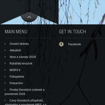
MAIN MENU
GET IN TOUCH
Úvodní stránka
Facebook
Aktuálně
Akce a závody /2026
Rybářský kroužek
MORS II
Fotogalerie
Fotoarchiv
Prodej členských známek a
povolenek 2026
Ceny členských příspěvků,
zápisného a povolenek MRS, z.s.