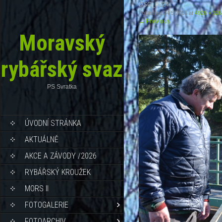
DSC_0224
Published
24.5.2016
at
4928 × 326
←
Previous
Moravský
rybářský svaz
PS Svratka
ÚVODNÍ STRÁNKA
AKTUÁLNĚ
AKCE A ZÁVODY /2026
RYBÁŘSKÝ KROUŽEK
MORS II
FOTOGALERIE
FOTOARCHIV