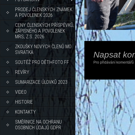
PRODEJ ČLENSKÝCH ZNÁMEK
A POVOLENEK 2026
CENY ČLENSKÝCH PŘÍSPĚVKŮ,
ZÁPISNÉHO A POVOLENEK
MRS, Z.S. 2026
ZKOUŠKY NOVÝCH ČLENŮ MO
SVRATKA
Napsat ko
SOUTĚŽ PRO DĚTI+FOTO FF
Pro přidávání komentářů 
REVÍRY
SUMARIZACE ÚLOVKŮ 2023
VIDEO
HISTORIE
KONTAKTY
SMĚRNICE NA OCHRANU
OSOBNÍCH ÚDAJŮ GDPR