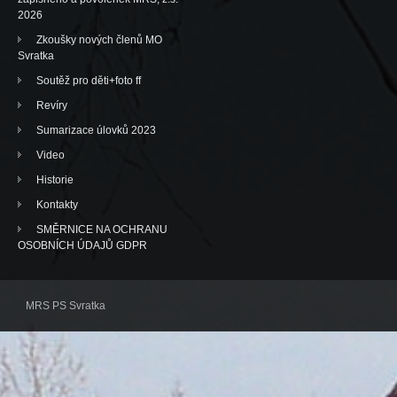
2026
Zkoušky nových členů MO
Svratka
Soutěž pro děti+foto ff
Revíry
Sumarizace úlovků 2023
Video
Historie
Kontakty
SMĚRNICE NA OCHRANU
OSOBNÍCH ÚDAJŮ GDPR
MRS PS Svratka