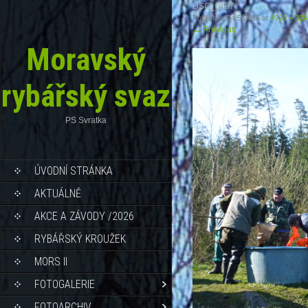
DSC_0187
Published
24.5.2016
at
4928 × 326
←
Previous
Moravský
rybářský svaz
PS Svratka
ÚVODNÍ STRÁNKA
AKTUÁLNĚ
AKCE A ZÁVODY /2026
RYBÁŘSKÝ KROUŽEK
MORS II
FOTOGALERIE
FOTOARCHIV