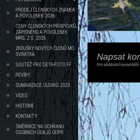
PRODEJ ČLENSKÝCH ZNÁMEK
A POVOLENEK 2026
CENY ČLENSKÝCH PŘÍSPĚVKŮ,
ZÁPISNÉHO A POVOLENEK
MRS, Z.S. 2026
ZKOUŠKY NOVÝCH ČLENŮ MO
SVRATKA
Napsat ko
SOUTĚŽ PRO DĚTI+FOTO FF
Pro přidávání komentářů 
REVÍRY
SUMARIZACE ÚLOVKŮ 2023
VIDEO
HISTORIE
KONTAKTY
SMĚRNICE NA OCHRANU
OSOBNÍCH ÚDAJŮ GDPR