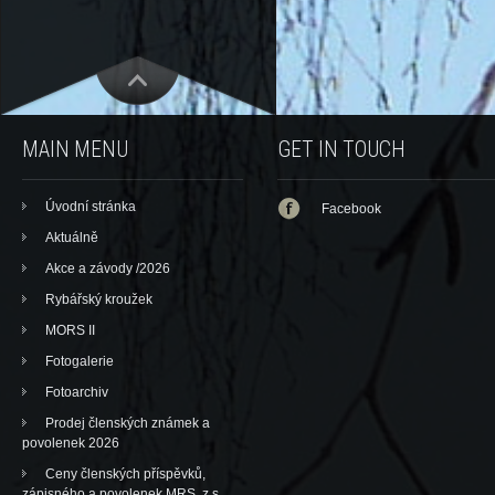
MAIN MENU
GET IN TOUCH
Úvodní stránka
Facebook
Aktuálně
Akce a závody /2026
Rybářský kroužek
MORS II
Fotogalerie
Fotoarchiv
Prodej členských známek a
povolenek 2026
Ceny členských příspěvků,
zápisného a povolenek MRS, z.s.