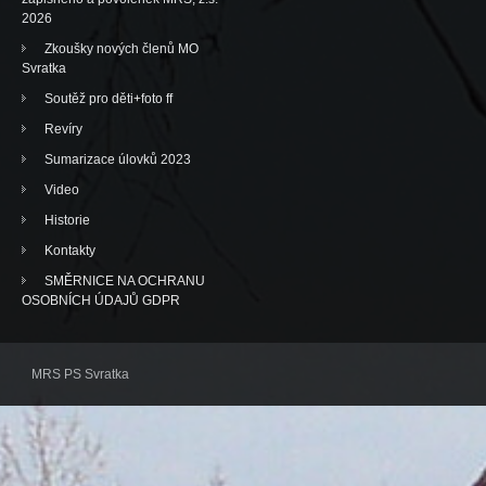
2026
Zkoušky nových členů MO
Svratka
Soutěž pro děti+foto ff
Revíry
Sumarizace úlovků 2023
Video
Historie
Kontakty
SMĚRNICE NA OCHRANU
OSOBNÍCH ÚDAJŮ GDPR
MRS PS Svratka