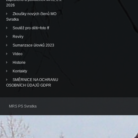
2026
Zkoušky nových členů MO
Svratka
Soutěž pro děti+foto ff
Revíry
Sumarizace úlovků 2023
Video
Historie
Kontakty
SMĚRNICE NA OCHRANU
OSOBNÍCH ÚDAJŮ GDPR
MRS PS Svratka