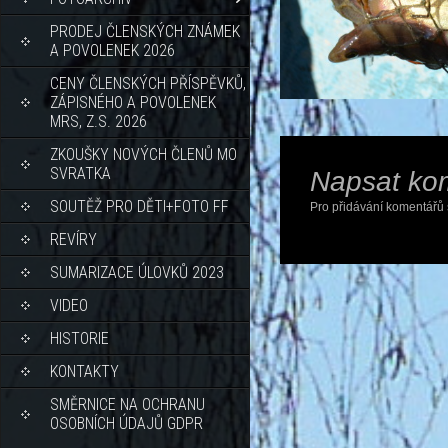
PRODEJ ČLENSKÝCH ZNÁMEK
A POVOLENEK 2026
CENY ČLENSKÝCH PŘÍSPĚVKŮ,
ZÁPISNÉHO A POVOLENEK
MRS, Z.S. 2026
ZKOUŠKY NOVÝCH ČLENŮ MO
SVRATKA
Napsat ko
SOUTĚŽ PRO DĚTI+FOTO FF
Pro přidávání komentářů 
REVÍRY
SUMARIZACE ÚLOVKŮ 2023
VIDEO
HISTORIE
KONTAKTY
SMĚRNICE NA OCHRANU
OSOBNÍCH ÚDAJŮ GDPR