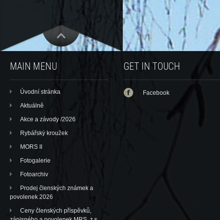
MAIN MENU
GET IN TOUCH
Úvodní stránka
Facebook
Aktuálně
Akce a závody /2026
Rybářský kroužek
MORS II
Fotogalerie
Fotoarchiv
Prodej členských známek a
povolenek 2026
Ceny členských příspěvků,
zápisného a povolenek MRS, z.s.