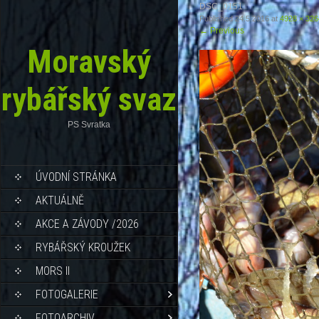
DSC_0151
Published
24.5.2016
at
4928 × 326
←
Previous
Moravský
rybářský svaz
PS Svratka
ÚVODNÍ STRÁNKA
AKTUÁLNĚ
AKCE A ZÁVODY /2026
RYBÁŘSKÝ KROUŽEK
MORS II
FOTOGALERIE
FOTOARCHIV