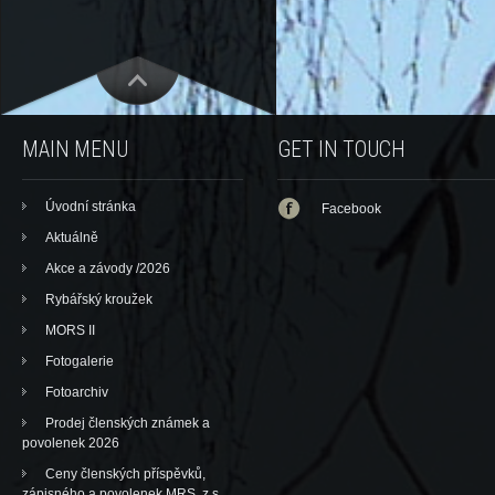
MAIN MENU
GET IN TOUCH
Úvodní stránka
Facebook
Aktuálně
Akce a závody /2026
Rybářský kroužek
MORS II
Fotogalerie
Fotoarchiv
Prodej členských známek a
povolenek 2026
Ceny členských příspěvků,
zápisného a povolenek MRS, z.s.