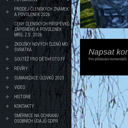
PRODEJ ČLENSKÝCH ZNÁMEK
A POVOLENEK 2026
CENY ČLENSKÝCH PŘÍSPĚVKŮ,
ZÁPISNÉHO A POVOLENEK
MRS, Z.S. 2026
ZKOUŠKY NOVÝCH ČLENŮ MO
SVRATKA
Napsat ko
SOUTĚŽ PRO DĚTI+FOTO FF
Pro přidávání komentářů 
REVÍRY
SUMARIZACE ÚLOVKŮ 2023
VIDEO
HISTORIE
KONTAKTY
SMĚRNICE NA OCHRANU
OSOBNÍCH ÚDAJŮ GDPR