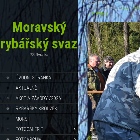
DSC_0141
Published
24.5.2016
at
4928 × 326
←
Previous
Moravský
rybářský svaz
PS Svratka
ÚVODNÍ STRÁNKA
AKTUÁLNĚ
AKCE A ZÁVODY /2026
RYBÁŘSKÝ KROUŽEK
MORS II
FOTOGALERIE
FOTOARCHIV