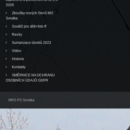
2026
Zkoušky nových členů MO
Svratka
Soutěž pro děti+foto ff
Revíry
Sumarizace úlovků 2023
Video
Historie
Kontakty
SMĚRNICE NA OCHRANU
OSOBNÍCH ÚDAJŮ GDPR
MRS PS Svratka