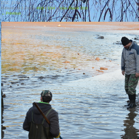
DSC_0134
Published
24.5.2016
at
4928 × 3264
in
Výlov Řásník 2016
←
Previous