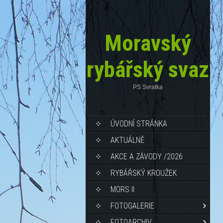
Moravský
rybářský svaz
PS Svratka
ÚVODNÍ STRÁNKA
AKTUÁLNĚ
AKCE A ZÁVODY /2026
RYBÁŘSKÝ KROUŽEK
MORS II
FOTOGALERIE
FOTOARCHIV