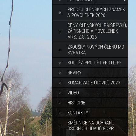
PRODEJ ČLENSKÝCH ZNÁMEK
A POVOLENEK 2026
CENY ČLENSKÝCH PŘÍSPĚVKŮ,
ZÁPISNÉHO A POVOLENEK
MRS, Z.S. 2026
ZKOUŠKY NOVÝCH ČLENŮ MO
SVRATKA
SOUTĚŽ PRO DĚTI+FOTO FF
REVÍRY
SUMARIZACE ÚLOVKŮ 2023
VIDEO
HISTORIE
KONTAKTY
SMĚRNICE NA OCHRANU
OSOBNÍCH ÚDAJŮ GDPR