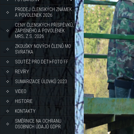
PRODEJ ČLENSKÝCH ZNÁMEK
A POVOLENEK 2026
CENY ČLENSKÝCH PŘÍSPĚVKŮ,
ZÁPISNÉHO A POVOLENEK
MRS, Z.S. 2026
ZKOUŠKY NOVÝCH ČLENŮ MO
SVRATKA
SOUTĚŽ PRO DĚTI+FOTO FF
REVÍRY
SUMARIZACE ÚLOVKŮ 2023
VIDEO
HISTORIE
KONTAKTY
SMĚRNICE NA OCHRANU
OSOBNÍCH ÚDAJŮ GDPR