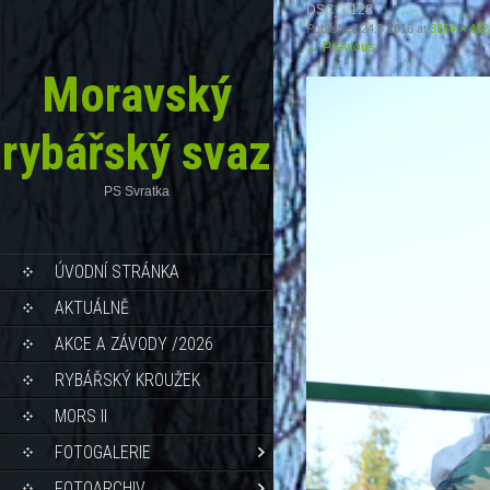
DSC_0128
Published
24.5.2016
at
3264 × 492
←
Previous
Moravský
rybářský svaz
PS Svratka
ÚVODNÍ STRÁNKA
AKTUÁLNĚ
AKCE A ZÁVODY /2026
RYBÁŘSKÝ KROUŽEK
MORS II
FOTOGALERIE
FOTOARCHIV