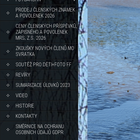
PRODEJ ČLENSKÝCH ZNÁMEK
A POVOLENEK 2026
CENY ČLENSKÝCH PŘÍSPĚVKŮ,
ZÁPISNÉHO A POVOLENEK
MRS, Z.S. 2026
ZKOUŠKY NOVÝCH ČLENŮ MO
SVRATKA
SOUTĚŽ PRO DĚTI+FOTO FF
REVÍRY
SUMARIZACE ÚLOVKŮ 2023
VIDEO
HISTORIE
KONTAKTY
SMĚRNICE NA OCHRANU
OSOBNÍCH ÚDAJŮ GDPR