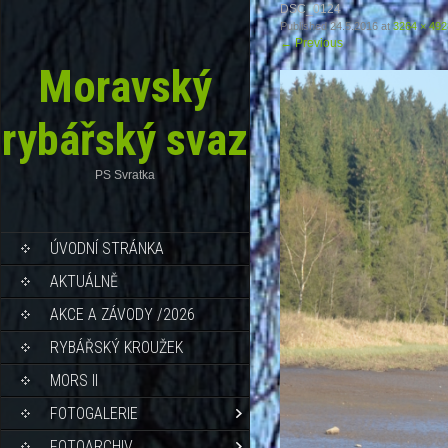
DSC_0124
Published
24.5.2016
at
3264 × 492
←
Previous
Moravský
rybářský svaz
PS Svratka
ÚVODNÍ STRÁNKA
AKTUÁLNĚ
AKCE A ZÁVODY /2026
RYBÁŘSKÝ KROUŽEK
MORS II
FOTOGALERIE
FOTOARCHIV