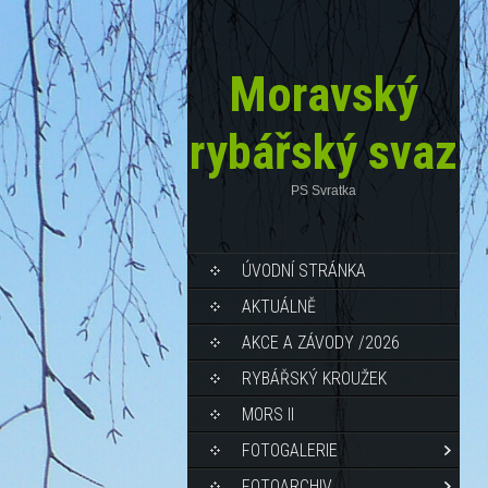
Moravský
rybářský svaz
PS Svratka
ÚVODNÍ STRÁNKA
AKTUÁLNĚ
AKCE A ZÁVODY /2026
RYBÁŘSKÝ KROUŽEK
MORS II
FOTOGALERIE
FOTOARCHIV