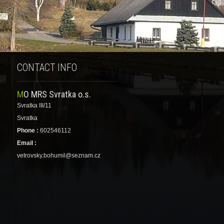
CONTACT INFO
MO MRS Svratka o.s.
Svratka III/11
Svratka
Phone :
602546112
Email :
vetrovsky.bohumil@seznam.cz