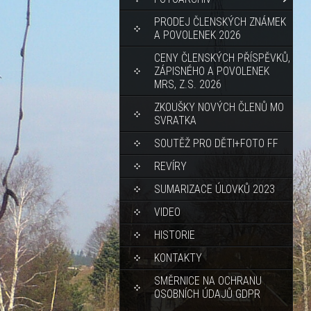
PRODEJ ČLENSKÝCH ZNÁMEK
A POVOLENEK 2026
CENY ČLENSKÝCH PŘÍSPĚVKŮ,
ZÁPISNÉHO A POVOLENEK
MRS, Z.S. 2026
ZKOUŠKY NOVÝCH ČLENŮ MO
SVRATKA
SOUTĚŽ PRO DĚTI+FOTO FF
REVÍRY
SUMARIZACE ÚLOVKŮ 2023
VIDEO
HISTORIE
KONTAKTY
SMĚRNICE NA OCHRANU
OSOBNÍCH ÚDAJŮ GDPR