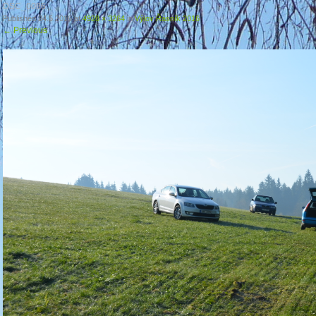
DSC_0086
Published
24.5.2016
at
4928 × 3264
in
Výlov Řásník 2016
←
Previous