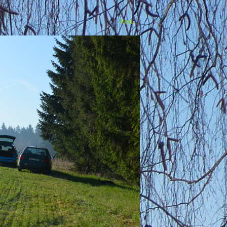
Next
→