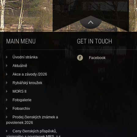
MAIN MENU
GET IN TOUCH
Úvodní stránka
Facebook
Aktuálně
Akce a závody /2026
Rybářský kroužek
MORS II
Fotogalerie
Fotoarchiv
Prodej členských známek a
povolenek 2026
Ceny členských příspěvků,
zápisného a povolenek MRS, z.s.