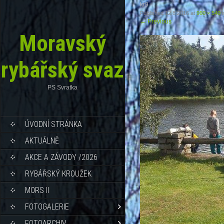
kr9
Published
12.8.2016
at
960 × 540
i
←
Previous
Moravský
rybářský svaz
PS Svratka
ÚVODNÍ STRÁNKA
AKTUÁLNĚ
AKCE A ZÁVODY /2026
RYBÁŘSKÝ KROUŽEK
MORS II
FOTOGALERIE
FOTOARCHIV