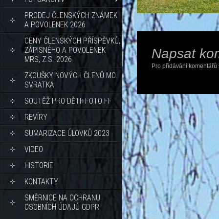
PRODEJ ČLENSKÝCH ZNÁMEK
A POVOLENEK 2026
CENY ČLENSKÝCH PŘÍSPĚVKŮ,
ZÁPISNÉHO A POVOLENEK
Napsat ko
MRS, Z.S. 2026
Pro přidávání komentářů 
ZKOUŠKY NOVÝCH ČLENŮ MO
SVRATKA
SOUTĚŽ PRO DĚTI+FOTO FF
REVÍRY
SUMARIZACE ÚLOVKŮ 2023
VIDEO
HISTORIE
KONTAKTY
SMĚRNICE NA OCHRANU
OSOBNÍCH ÚDAJŮ GDPR