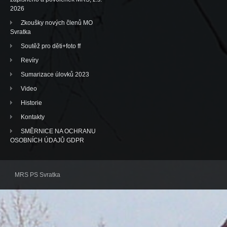
2026
Zkoušky nových členů MO
Svratka
Soutěž pro děti+foto ff
Revíry
Sumarizace úlovků 2023
Video
Historie
Kontakty
SMĚRNICE NA OCHRANU
OSOBNÍCH ÚDAJŮ GDPR
MRS PS Svratka