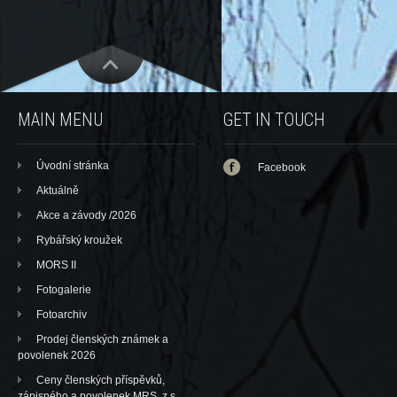
MAIN MENU
GET IN TOUCH
Úvodní stránka
Facebook
Aktuálně
Akce a závody /2026
Rybářský kroužek
MORS II
Fotogalerie
Fotoarchiv
Prodej členských známek a
povolenek 2026
Ceny členských příspěvků,
zápisného a povolenek MRS, z.s.