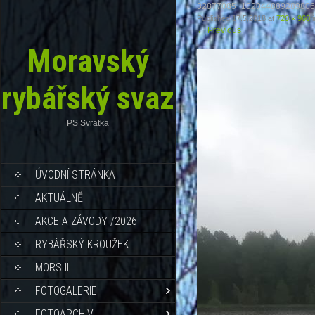
32877085_102044889289806
Published
17.5.2018
at
720 × 960
i
←
Previous
Moravský
rybářský svaz
PS Svratka
ÚVODNÍ STRÁNKA
AKTUÁLNĚ
AKCE A ZÁVODY /2026
RYBÁŘSKÝ KROUŽEK
MORS II
FOTOGALERIE
FOTOARCHIV