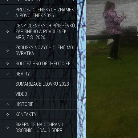
PRODEJ ČLENSKÝCH ZNÁMEK
A POVOLENEK 2026
CENY ČLENSKÝCH PŘÍSPĚVKŮ,
ZÁPISNÉHO A POVOLENEK
MRS, Z.S. 2026
ZKOUŠKY NOVÝCH ČLENŮ MO
SVRATKA
SOUTĚŽ PRO DĚTI+FOTO FF
REVÍRY
SUMARIZACE ÚLOVKŮ 2023
VIDEO
HISTORIE
KONTAKTY
SMĚRNICE NA OCHRANU
OSOBNÍCH ÚDAJŮ GDPR