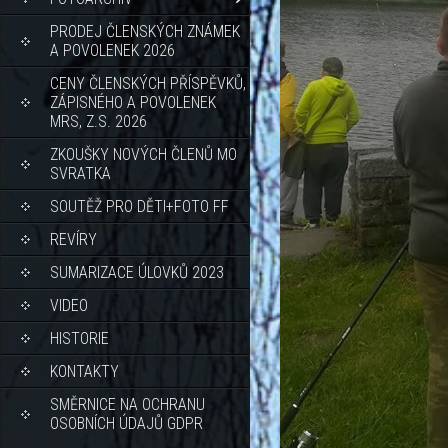
PRODEJ ČLENSKÝCH ZNÁMEK
A POVOLENEK 2026
CENY ČLENSKÝCH PŘÍSPĚVKŮ,
ZÁPISNÉHO A POVOLENEK
MRS, Z.S. 2026
ZKOUŠKY NOVÝCH ČLENŮ MO
SVRATKA
SOUTĚŽ PRO DĚTI+FOTO FF
REVÍRY
SUMARIZACE ÚLOVKŮ 2023
VIDEO
HISTORIE
KONTAKTY
SMĚRNICE NA OCHRANU
OSOBNÍCH ÚDAJŮ GDPR