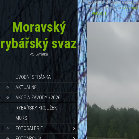
32858318_10204488932380
Published
17.5.2018
at
720 × 960
i
←
Previous
Moravský
rybářský svaz
PS Svratka
ÚVODNÍ STRÁNKA
AKTUÁLNĚ
AKCE A ZÁVODY /2026
RYBÁŘSKÝ KROUŽEK
MORS II
FOTOGALERIE
FOTOARCHIV