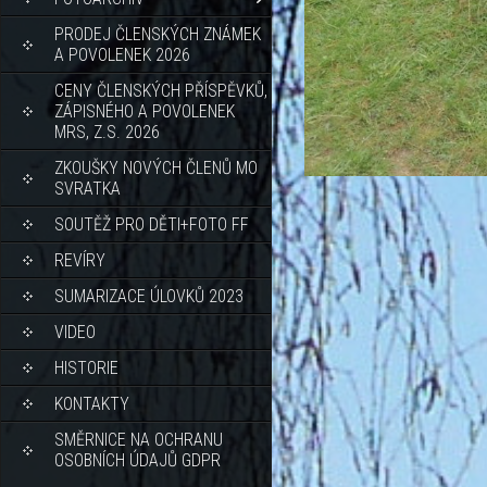
PRODEJ ČLENSKÝCH ZNÁMEK
A POVOLENEK 2026
CENY ČLENSKÝCH PŘÍSPĚVKŮ,
ZÁPISNÉHO A POVOLENEK
MRS, Z.S. 2026
ZKOUŠKY NOVÝCH ČLENŮ MO
SVRATKA
SOUTĚŽ PRO DĚTI+FOTO FF
REVÍRY
SUMARIZACE ÚLOVKŮ 2023
VIDEO
HISTORIE
KONTAKTY
SMĚRNICE NA OCHRANU
OSOBNÍCH ÚDAJŮ GDPR