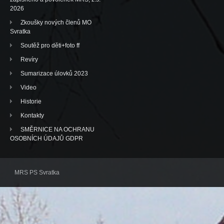
2026
Zkoušky nových členů MO
Svratka
Soutěž pro děti+foto ff
Revíry
Sumarizace úlovků 2023
Video
Historie
Kontakty
SMĚRNICE NA OCHRANU
OSOBNÍCH ÚDAJŮ GDPR
MRS PS Svratka