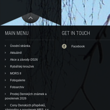
MAIN MENU
GET IN TOUCH
Úvodní stránka
Facebook
Aktuálně
Akce a závody /2026
Rybářský kroužek
MORS II
Fotogalerie
Fotoarchiv
Prodej členských známek a
povolenek 2026
Ceny členských příspěvků,
zápisného a povolenek MRS, z.s.