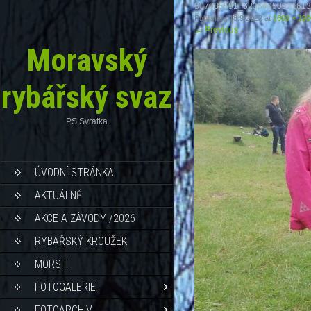
307035591_6235405092161
Published
18.9.2022
at
1600 × 120
←
Previous
Moravský
rybářský svaz
PS Svratka
ÚVODNÍ STRÁNKA
AKTUÁLNĚ
AKCE A ZÁVODY /2026
RYBÁŘSKÝ KROUŽEK
MORS II
FOTOGALERIE
FOTOARCHIV