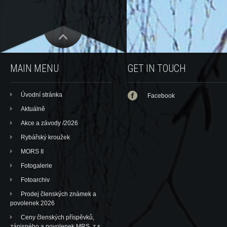
MAIN MENU
GET IN TOUCH
Úvodní stránka
Facebook
Aktuálně
Akce a závody /2026
Rybářský kroužek
MORS II
Fotogalerie
Fotoarchiv
Prodej členských známek a
povolenek 2026
Ceny členských příspěvků,
zápisného a povolenek MRS, z.s.