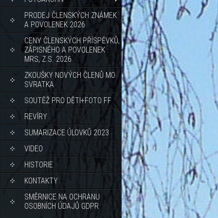
PRODEJ ČLENSKÝCH ZNÁMEK
A POVOLENEK 2026
CENY ČLENSKÝCH PŘÍSPĚVKŮ,
ZÁPISNÉHO A POVOLENEK
MRS, Z.S. 2026
ZKOUŠKY NOVÝCH ČLENŮ MO
SVRATKA
SOUTĚŽ PRO DĚTI+FOTO FF
REVÍRY
SUMARIZACE ÚLOVKŮ 2023
VIDEO
HISTORIE
KONTAKTY
SMĚRNICE NA OCHRANU
OSOBNÍCH ÚDAJŮ GDPR