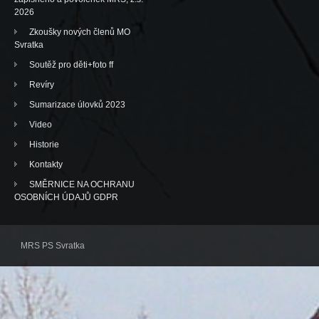
2026
Zkoušky nových členů MO
Svratka
Soutěž pro děti+foto ff
Revíry
Sumarizace úlovků 2023
Video
Historie
Kontakty
SMĚRNICE NA OCHRANU
OSOBNÍCH ÚDAJŮ GDPR
MRS PS Svratka