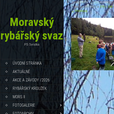
306922490_11271746648985
Published
18.9.2022
at
275 × 206
i
←
Previous
Moravský
rybářský svaz
PS Svratka
ÚVODNÍ STRÁNKA
AKTUÁLNĚ
AKCE A ZÁVODY /2026
RYBÁŘSKÝ KROUŽEK
MORS II
FOTOGALERIE
FOTOARCHIV