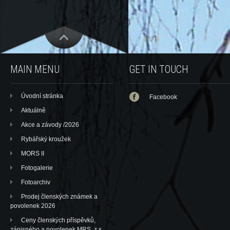
MAIN MENU
GET IN TOUCH
Úvodní stránka
Facebook
Aktuálně
Akce a závody /2026
Rybářský kroužek
MORS II
Fotogalerie
Fotoarchiv
Prodej členských známek a
povolenek 2026
Ceny členských příspěvků,
zápisného a povolenek MRS, z.s.