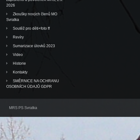
2026
Zkoušky nových členů MO
Svratka
Soutěž pro děti+foto ff
Revíry
Sumarizace úlovků 2023
Video
Historie
Kontakty
SMĚRNICE NA OCHRANU
OSOBNÍCH ÚDAJŮ GDPR
MRS PS Svratka