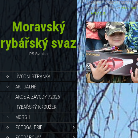
18739798_18907373878489
Published
29.5.2017
at
200 × 200
i
←
Previous
Moravský
rybářský svaz
PS Svratka
ÚVODNÍ STRÁNKA
AKTUÁLNĚ
AKCE A ZÁVODY /2026
RYBÁŘSKÝ KROUŽEK
MORS II
FOTOGALERIE
FOTOARCHIV