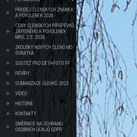
PRODEJ ČLENSKÝCH ZNÁMEK
A POVOLENEK 2026
CENY ČLENSKÝCH PŘÍSPĚVKŮ,
ZÁPISNÉHO A POVOLENEK
MRS, Z.S. 2026
ZKOUŠKY NOVÝCH ČLENŮ MO
SVRATKA
SOUTĚŽ PRO DĚTI+FOTO FF
REVÍRY
SUMARIZACE ÚLOVKŮ 2023
VIDEO
HISTORIE
KONTAKTY
SMĚRNICE NA OCHRANU
OSOBNÍCH ÚDAJŮ GDPR