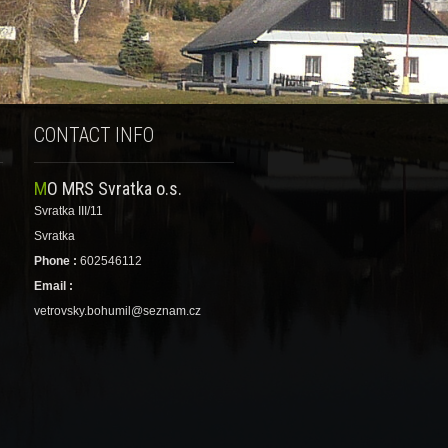
CONTACT INFO
MO MRS Svratka o.s.
Svratka III/11
Svratka
Phone :
602546112
Email :
vetrovsky.bohumil@seznam.cz