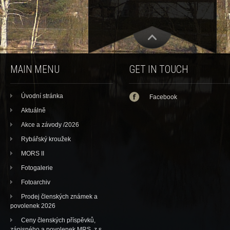
MAIN MENU
GET IN TOUCH
Úvodní stránka
Facebook
Aktuálně
Akce a závody /2026
Rybářský kroužek
MORS II
Fotogalerie
Fotoarchiv
Prodej členských známek a
povolenek 2026
Ceny členských příspěvků,
zápisného a povolenek MRS, z.s.