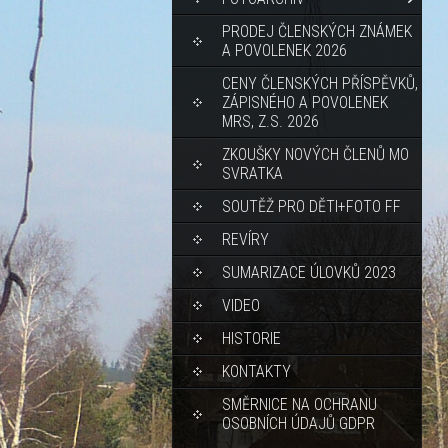
PRODEJ ČLENSKÝCH ZNÁMEK
A POVOLENEK 2026
CENY ČLENSKÝCH PŘÍSPĚVKŮ,
ZÁPISNÉHO A POVOLENEK
MRS, Z.S. 2026
ZKOUŠKY NOVÝCH ČLENŮ MO
SVRATKA
SOUTĚŽ PRO DĚTI+FOTO FF
REVÍRY
SUMARIZACE ÚLOVKŮ 2023
VIDEO
HISTORIE
KONTAKTY
SMĚRNICE NA OCHRANU
OSOBNÍCH ÚDAJŮ GDPR