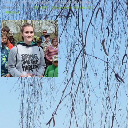
18739701_1890739187848809_2770562431581740156_n
Published
29.5.2017
at
200 × 200
in
Dětské závody Křižánky 2017
←
Previous