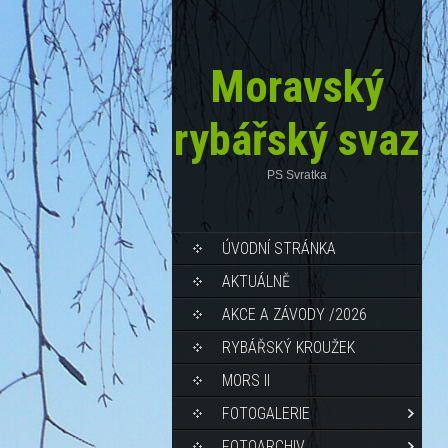
Moravský
rybářský svaz
PS Svratka
ÚVODNÍ STRÁNKA
AKTUÁLNĚ
AKCE A ZÁVODY /2026
RYBÁŘSKÝ KROUŽEK
MORS II
FOTOGALERIE
FOTOARCHIV