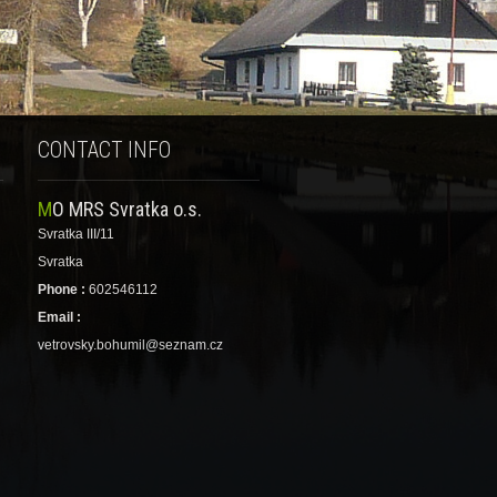
CONTACT INFO
MO MRS Svratka o.s.
Svratka III/11
Svratka
Phone :
602546112
Email :
vetrovsky.bohumil@seznam.cz