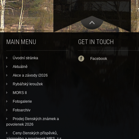
MAIN MENU
GET IN TOUCH
Úvodní stránka
Facebook
Aktuálně
Akce a závody /2026
Rybářský kroužek
MORS II
Fotogalerie
Fotoarchiv
Prodej členských známek a
povolenek 2026
Ceny členských příspěvků,
zápisného a povolenek MRS, z.s.