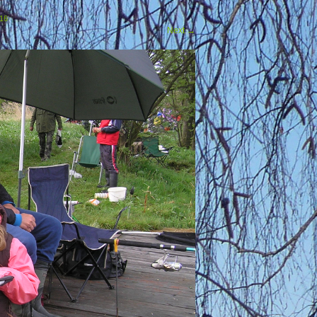
16
Next
→