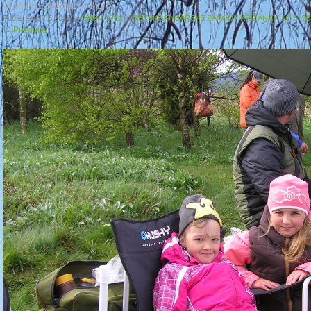
OLYMPUS DIGITAL CAMERA
Published
17.5.2016
at
2288 × 1712
in
DĚTSKÉ RYBÁŘSKÉ ZÁVODY KŘIŽÁNKY, 14. 5. 20
←
Previous