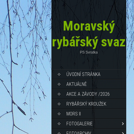
Moravský
rybářský svaz
PS Svratka
ÚVODNÍ STRÁNKA
AKTUÁLNĚ
AKCE A ZÁVODY /2026
RYBÁŘSKÝ KROUŽEK
MORS II
FOTOGALERIE
FOTOARCHIV