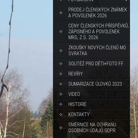
PRODEJ ČLENSKÝCH ZNÁMEK
A POVOLENEK 2026
CENY ČLENSKÝCH PŘÍSPĚVKŮ,
ZÁPISNÉHO A POVOLENEK
MRS, Z.S. 2026
ZKOUŠKY NOVÝCH ČLENŮ MO
SVRATKA
SOUTĚŽ PRO DĚTI+FOTO FF
REVÍRY
SUMARIZACE ÚLOVKŮ 2023
VIDEO
HISTORIE
KONTAKTY
SMĚRNICE NA OCHRANU
OSOBNÍCH ÚDAJŮ GDPR