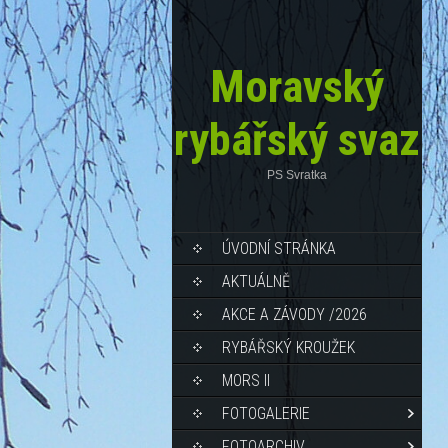
Moravský
rybářský svaz
PS Svratka
ÚVODNÍ STRÁNKA
AKTUÁLNĚ
AKCE A ZÁVODY /2026
RYBÁŘSKÝ KROUŽEK
MORS II
FOTOGALERIE
FOTOARCHIV