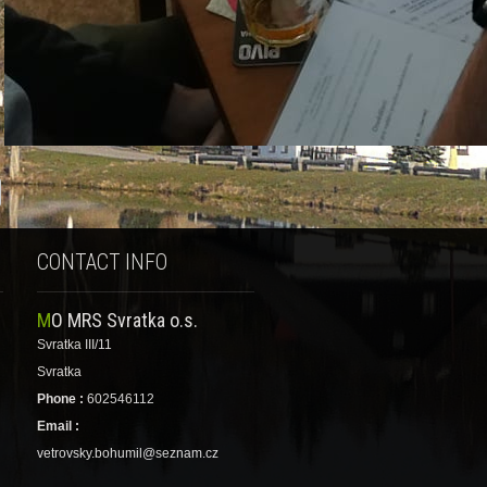
CONTACT INFO
MO MRS Svratka o.s.
Svratka III/11
Svratka
Phone :
602546112
Email :
vetrovsky.bohumil@seznam.cz