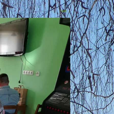
Next
→