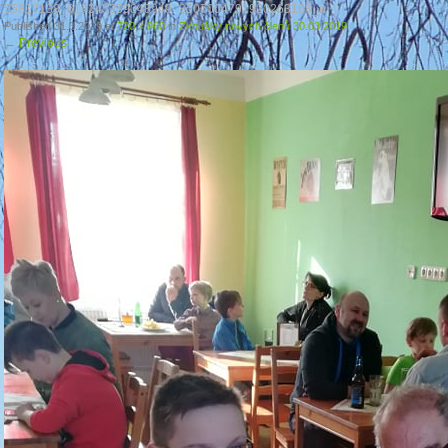
55817138_614245239048949_3507004791920263168_n
Published
31.3.2019
at
720 × 960
in
Zkoušky nových členů 30.03.2019.
←
Previous