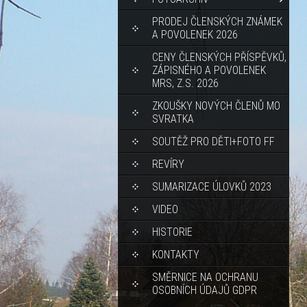
PRODEJ ČLENSKÝCH ZNÁMEK
A POVOLENEK 2026
CENY ČLENSKÝCH PŘÍSPĚVKŮ,
ZÁPISNÉHO A POVOLENEK
MRS, Z.S. 2026
ZKOUŠKY NOVÝCH ČLENŮ MO
SVRATKA
SOUTĚŽ PRO DĚTI+FOTO FF
REVÍRY
SUMARIZACE ÚLOVKŮ 2023
VIDEO
HISTORIE
KONTAKTY
SMĚRNICE NA OCHRANU
OSOBNÍCH ÚDAJŮ GDPR