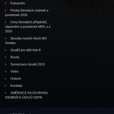
Fotoarchiv
Prodej členských známek a
povolenek 2026
Ceny členských příspěvků,
zápisného a povolenek MRS, z.s.
2026
Zkoušky nových členů MO
Svratka
Soutěž pro děti+foto ff
Revíry
Sumarizace úlovků 2023
Video
Historie
Kontakty
SMĚRNICE NA OCHRANU
OSOBNÍCH ÚDAJŮ GDPR