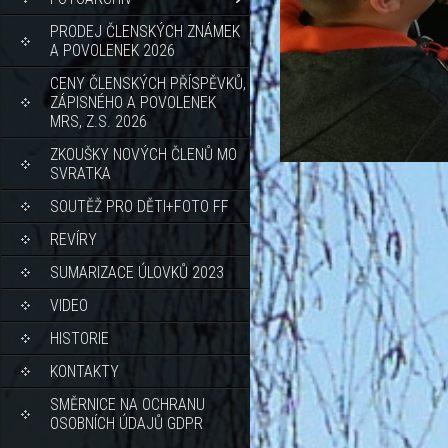
PRODEJ ČLENSKÝCH ZNÁMEK
A POVOLENEK 2026
CENY ČLENSKÝCH PŘÍSPĚVKŮ,
ZÁPISNÉHO A POVOLENEK
MRS, Z.S. 2026
ZKOUŠKY NOVÝCH ČLENŮ MO
SVRATKA
SOUTĚŽ PRO DĚTI+FOTO FF
REVÍRY
SUMARIZACE ÚLOVKŮ 2023
VIDEO
HISTORIE
KONTAKTY
SMĚRNICE NA OCHRANU
OSOBNÍCH ÚDAJŮ GDPR