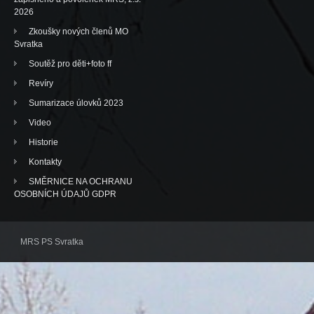
2026
Zkoušky nových členů MO
Svratka
Soutěž pro děti+foto ff
Revíry
Sumarizace úlovků 2023
Video
Historie
Kontakty
SMĚRNICE NA OCHRANU
OSOBNÍCH ÚDAJŮ GDPR
MRS PS Svratka