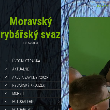
55455278_152739744406248
Published
31.3.2019
at
960 × 720
i
Moravský
rybářský svaz
PS Svratka
ÚVODNÍ STRÁNKA
AKTUÁLNĚ
AKCE A ZÁVODY /2026
RYBÁŘSKÝ KROUŽEK
MORS II
FOTOGALERIE
FOTOARCHIV