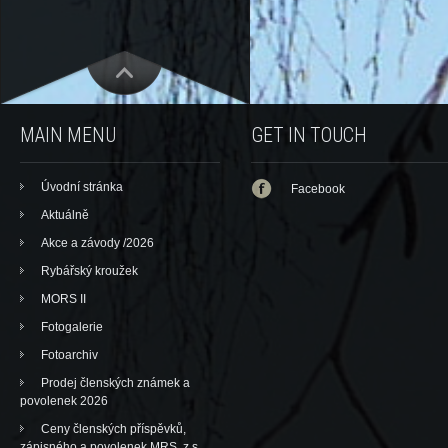
MAIN MENU
GET IN TOUCH
Úvodní stránka
Facebook
Aktuálně
Akce a závody /2026
Rybářský kroužek
MORS II
Fotogalerie
Fotoarchiv
Prodej členských známek a
povolenek 2026
Ceny členských příspěvků,
zápisného a povolenek MRS, z.s.