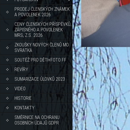
PRODEJ ČLENSKÝCH ZNÁMEK
A POVOLENEK 2026
CENY ČLENSKÝCH PŘÍSPĚVKŮ,
ZÁPISNÉHO A POVOLENEK
MRS, Z.S. 2026
ZKOUŠKY NOVÝCH ČLENŮ MO
SVRATKA
SOUTĚŽ PRO DĚTI+FOTO FF
REVÍRY
SUMARIZACE ÚLOVKŮ 2023
VIDEO
HISTORIE
KONTAKTY
SMĚRNICE NA OCHRANU
OSOBNÍCH ÚDAJŮ GDPR