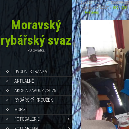
17861747_444474855899488
Published
10.4.2017
at
960 × 720
i
←
Previous
Moravský
rybářský svaz
PS Svratka
ÚVODNÍ STRÁNKA
AKTUÁLNĚ
AKCE A ZÁVODY /2026
RYBÁŘSKÝ KROUŽEK
MORS II
FOTOGALERIE
FOTOARCHIV