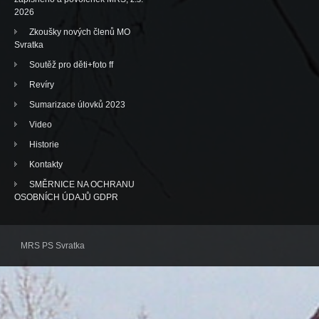
2026
Zkoušky nových členů MO
Svratka
Soutěž pro děti+foto ff
Revíry
Sumarizace úlovků 2023
Video
Historie
Kontakty
SMĚRNICE NA OCHRANU
OSOBNÍCH ÚDAJŮ GDPR
MRS PS Svratka