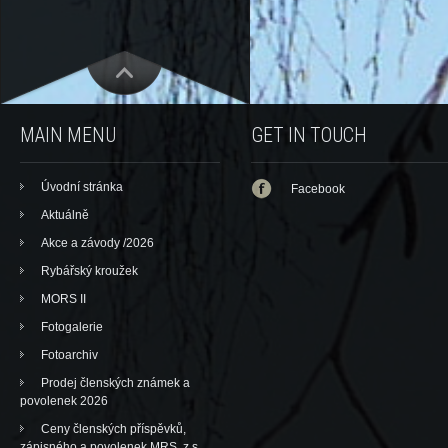
MAIN MENU
GET IN TOUCH
Úvodní stránka
Facebook
Aktuálně
Akce a závody /2026
Rybářský kroužek
MORS II
Fotogalerie
Fotoarchiv
Prodej členských známek a
povolenek 2026
Ceny členských příspěvků,
zápisného a povolenek MRS, z.s.