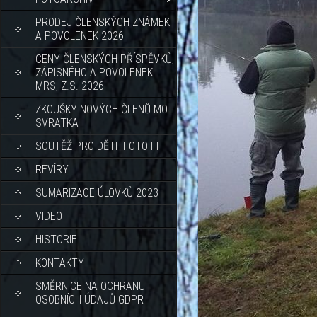
PRODEJ ČLENSKÝCH ZNÁMEK
A POVOLENEK 2026
CENY ČLENSKÝCH PŘÍSPĚVKŮ,
ZÁPISNÉHO A POVOLENEK
MRS, Z.S. 2026
ZKOUŠKY NOVÝCH ČLENŮ MO
SVRATKA
SOUTĚŽ PRO DĚTI+FOTO FF
REVÍRY
SUMARIZACE ÚLOVKŮ 2023
VIDEO
HISTORIE
KONTAKTY
SMĚRNICE NA OCHRANU
OSOBNÍCH ÚDAJŮ GDPR