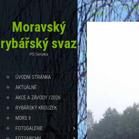
14628023_102021531003863
Published
10.10.2016
at
540 × 960
←
Previous
Moravský
rybářský svaz
PS Svratka
ÚVODNÍ STRÁNKA
AKTUÁLNĚ
AKCE A ZÁVODY /2026
RYBÁŘSKÝ KROUŽEK
MORS II
FOTOGALERIE
FOTOARCHIV