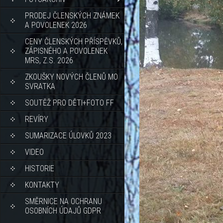
PRODEJ ČLENSKÝCH ZNÁMEK
A POVOLENEK 2026
CENY ČLENSKÝCH PŘÍSPĚVKŮ,
ZÁPISNÉHO A POVOLENEK
MRS, Z.S. 2026
ZKOUŠKY NOVÝCH ČLENŮ MO
SVRATKA
SOUTĚŽ PRO DĚTI+FOTO FF
REVÍRY
SUMARIZACE ÚLOVKŮ 2023
VIDEO
HISTORIE
KONTAKTY
SMĚRNICE NA OCHRANU
OSOBNÍCH ÚDAJŮ GDPR