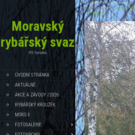
14625316_102021530997863
Published
10.10.2016
at
540 × 960
←
Previous
Moravský
rybářský svaz
PS Svratka
ÚVODNÍ STRÁNKA
AKTUÁLNĚ
AKCE A ZÁVODY /2026
RYBÁŘSKÝ KROUŽEK
MORS II
FOTOGALERIE
FOTOARCHIV