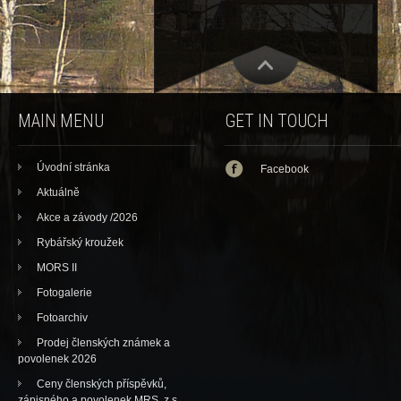
MAIN MENU
GET IN TOUCH
Úvodní stránka
Facebook
Aktuálně
Akce a závody /2026
Rybářský kroužek
MORS II
Fotogalerie
Fotoarchiv
Prodej členských známek a
povolenek 2026
Ceny členských příspěvků,
zápisného a povolenek MRS, z.s.