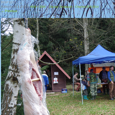
IMGP1627
Published
25.9.2014
at
4928 × 3264
in
Závody Svratouch – Chochol 20.9 2014
←
Previous