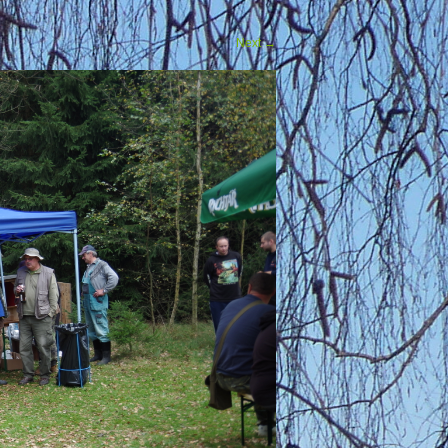
Next
→