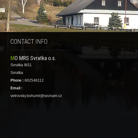
CONTACT INFO
MO MRS Svratka o.s.
Svratka III/11
Svratka
Phone :
602546112
Email :
vetrovsky.bohumil@seznam.cz