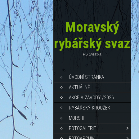
Moravský
rybářský svaz
PS Svratka
ÚVODNÍ STRÁNKA
AKTUÁLNĚ
AKCE A ZÁVODY /2026
RYBÁŘSKÝ KROUŽEK
MORS II
FOTOGALERIE
FOTOARCHIV