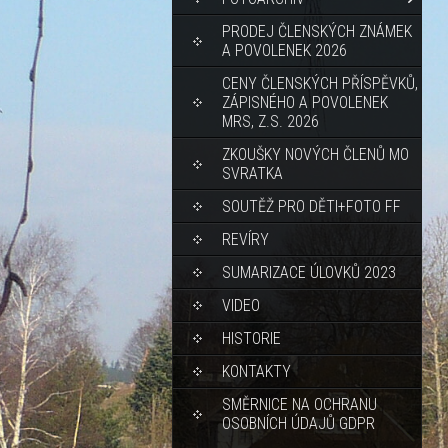
PRODEJ ČLENSKÝCH ZNÁMEK
A POVOLENEK 2026
CENY ČLENSKÝCH PŘÍSPĚVKŮ,
ZÁPISNÉHO A POVOLENEK
MRS, Z.S. 2026
ZKOUŠKY NOVÝCH ČLENŮ MO
SVRATKA
SOUTĚŽ PRO DĚTI+FOTO FF
REVÍRY
SUMARIZACE ÚLOVKŮ 2023
VIDEO
HISTORIE
KONTAKTY
SMĚRNICE NA OCHRANU
OSOBNÍCH ÚDAJŮ GDPR