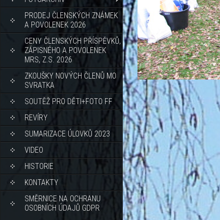
PRODEJ ČLENSKÝCH ZNÁMEK
A POVOLENEK 2026
CENY ČLENSKÝCH PŘÍSPĚVKŮ,
ZÁPISNÉHO A POVOLENEK
MRS, Z.S. 2026
ZKOUŠKY NOVÝCH ČLENŮ MO
SVRATKA
SOUTĚŽ PRO DĚTI+FOTO FF
REVÍRY
SUMARIZACE ÚLOVKŮ 2023
VIDEO
HISTORIE
KONTAKTY
SMĚRNICE NA OCHRANU
OSOBNÍCH ÚDAJŮ GDPR