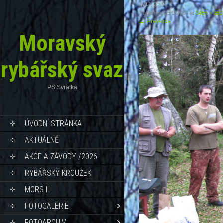
IMG_3591
Published
25.9.2014
at
3456 × 259
←
Previous
Moravský
rybářský svaz
PS Svratka
ÚVODNÍ STRÁNKA
AKTUÁLNĚ
AKCE A ZÁVODY /2026
RYBÁŘSKÝ KROUŽEK
MORS II
FOTOGALERIE
FOTOARCHIV