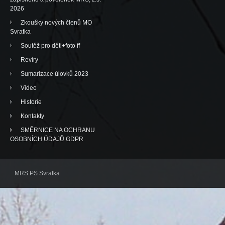
2026
Zkoušky nových členů MO
Svratka
Soutěž pro děti+foto ff
Revíry
Sumarizace úlovků 2023
Video
Historie
Kontakty
SMĚRNICE NA OCHRANU
OSOBNÍCH ÚDAJŮ GDPR
MRS PS Svratka