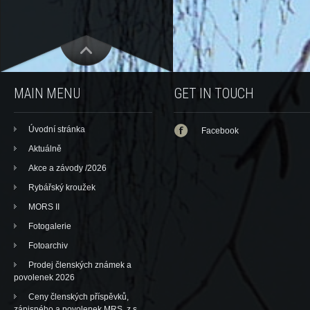
MAIN MENU
GET IN TOUCH
Úvodní stránka
Facebook
Aktuálně
Akce a závody /2026
Rybářský kroužek
MORS II
Fotogalerie
Fotoarchiv
Prodej členských známek a
povolenek 2026
Ceny členských příspěvků,
zápisného a povolenek MRS, z.s.