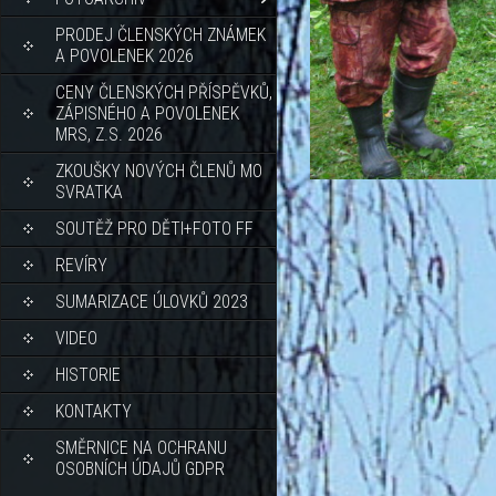
PRODEJ ČLENSKÝCH ZNÁMEK
A POVOLENEK 2026
CENY ČLENSKÝCH PŘÍSPĚVKŮ,
ZÁPISNÉHO A POVOLENEK
MRS, Z.S. 2026
ZKOUŠKY NOVÝCH ČLENŮ MO
SVRATKA
SOUTĚŽ PRO DĚTI+FOTO FF
REVÍRY
SUMARIZACE ÚLOVKŮ 2023
VIDEO
HISTORIE
KONTAKTY
SMĚRNICE NA OCHRANU
OSOBNÍCH ÚDAJŮ GDPR