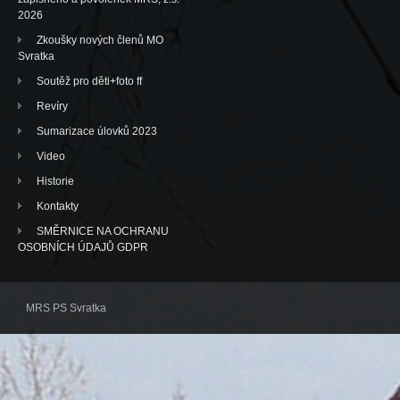
2026
Zkoušky nových členů MO
Svratka
Soutěž pro děti+foto ff
Revíry
Sumarizace úlovků 2023
Video
Historie
Kontakty
SMĚRNICE NA OCHRANU
OSOBNÍCH ÚDAJŮ GDPR
MRS PS Svratka