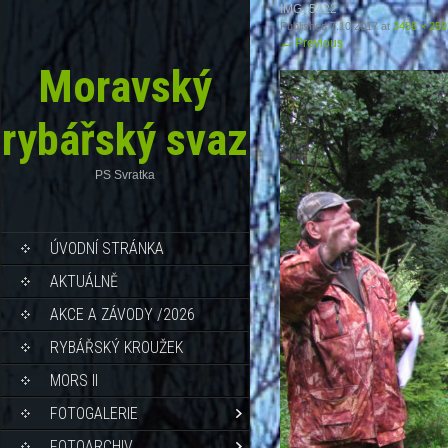
IMG_5422
Published
7.10.2017
at
3456 × 259
←
Previous
Moravský
rybářský svaz
PS Svratka
ÚVODNÍ STRÁNKA
AKTUÁLNĚ
AKCE A ZÁVODY /2026
RYBÁŘSKÝ KROUŽEK
MORS II
FOTOGALERIE
FOTOARCHIV