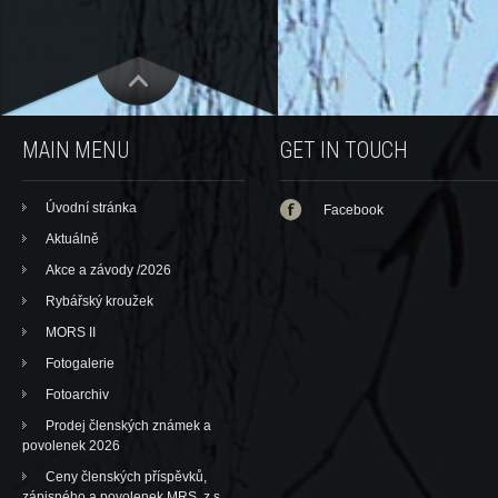
MAIN MENU
GET IN TOUCH
Úvodní stránka
Facebook
Aktuálně
Akce a závody /2026
Rybářský kroužek
MORS II
Fotogalerie
Fotoarchiv
Prodej členských známek a
povolenek 2026
Ceny členských příspěvků,
zápisného a povolenek MRS, z.s.