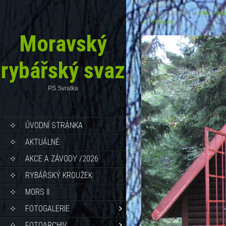
IMG_5405
Published
7.10.2017
at
2592 × 345
←
Previous
Moravský
rybářský svaz
PS Svratka
ÚVODNÍ STRÁNKA
AKTUÁLNĚ
AKCE A ZÁVODY /2026
RYBÁŘSKÝ KROUŽEK
MORS II
FOTOGALERIE
FOTOARCHIV