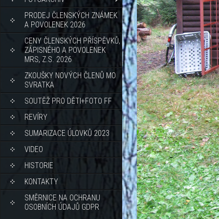
PRODEJ ČLENSKÝCH ZNÁMEK
A POVOLENEK 2026
CENY ČLENSKÝCH PŘÍSPĚVKŮ,
ZÁPISNÉHO A POVOLENEK
MRS, Z.S. 2026
ZKOUŠKY NOVÝCH ČLENŮ MO
SVRATKA
SOUTĚŽ PRO DĚTI+FOTO FF
REVÍRY
SUMARIZACE ÚLOVKŮ 2023
VIDEO
HISTORIE
KONTAKTY
SMĚRNICE NA OCHRANU
OSOBNÍCH ÚDAJŮ GDPR