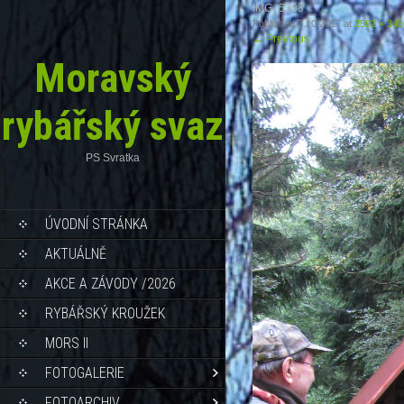
IMG_5393
Published
7.10.2017
at
2592 × 345
←
Previous
Moravský
rybářský svaz
PS Svratka
ÚVODNÍ STRÁNKA
AKTUÁLNĚ
AKCE A ZÁVODY /2026
RYBÁŘSKÝ KROUŽEK
MORS II
FOTOGALERIE
FOTOARCHIV