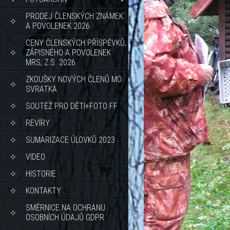
PRODEJ ČLENSKÝCH ZNÁMEK
A POVOLENEK 2026
CENY ČLENSKÝCH PŘÍSPĚVKŮ,
ZÁPISNÉHO A POVOLENEK
MRS, Z.S. 2026
ZKOUŠKY NOVÝCH ČLENŮ MO
SVRATKA
SOUTĚŽ PRO DĚTI+FOTO FF
REVÍRY
SUMARIZACE ÚLOVKŮ 2023
VIDEO
HISTORIE
KONTAKTY
SMĚRNICE NA OCHRANU
OSOBNÍCH ÚDAJŮ GDPR