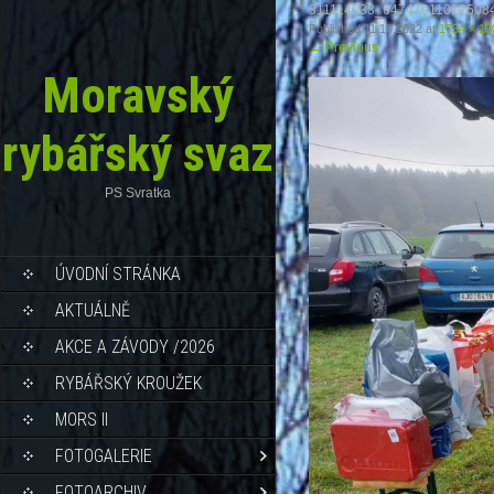
311114033_64747911012508
Published
11.10.2022
at
1734 × 13
←
Previous
Moravský
rybářský svaz
PS Svratka
ÚVODNÍ STRÁNKA
AKTUÁLNĚ
AKCE A ZÁVODY /2026
RYBÁŘSKÝ KROUŽEK
MORS II
FOTOGALERIE
FOTOARCHIV