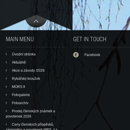
MAIN MENU
GET IN TOUCH
Úvodní stránka
Facebook
Aktuálně
Akce a závody /2026
Rybářský kroužek
MORS II
Fotogalerie
Fotoarchiv
Prodej členských známek a
povolenek 2026
Ceny členských příspěvků,
zápisného a povolenek MRS, z.s.