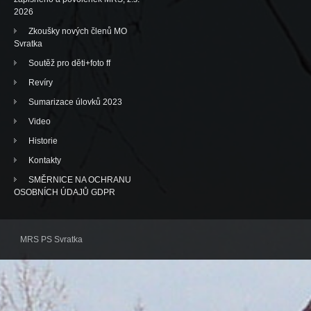
2026
Zkoušky nových členů MO
Svratka
Soutěž pro děti+foto ff
Revíry
Sumarizace úlovků 2023
Video
Historie
Kontakty
SMĚRNICE NA OCHRANU
OSOBNÍCH ÚDAJŮ GDPR
MRS PS Svratka