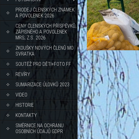
PRODEJ ČLENSKÝCH ZNÁMEK
A POVOLENEK 2026
CENY ČLENSKÝCH PŘÍSPĚVKŮ,
ZÁPISNÉHO A POVOLENEK
MRS, Z.S. 2026
ZKOUŠKY NOVÝCH ČLENŮ MO
SVRATKA
SOUTĚŽ PRO DĚTI+FOTO FF
REVÍRY
SUMARIZACE ÚLOVKŮ 2023
VIDEO
HISTORIE
KONTAKTY
SMĚRNICE NA OCHRANU
OSOBNÍCH ÚDAJŮ GDPR