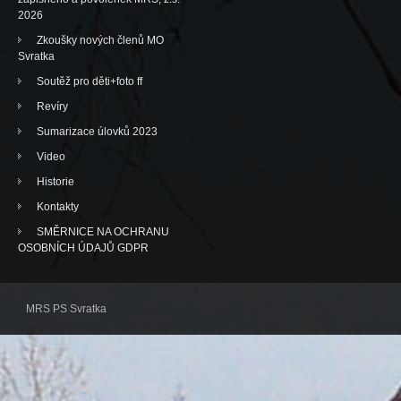
2026
Zkoušky nových členů MO
Svratka
Soutěž pro děti+foto ff
Revíry
Sumarizace úlovků 2023
Video
Historie
Kontakty
SMĚRNICE NA OCHRANU
OSOBNÍCH ÚDAJŮ GDPR
MRS PS Svratka