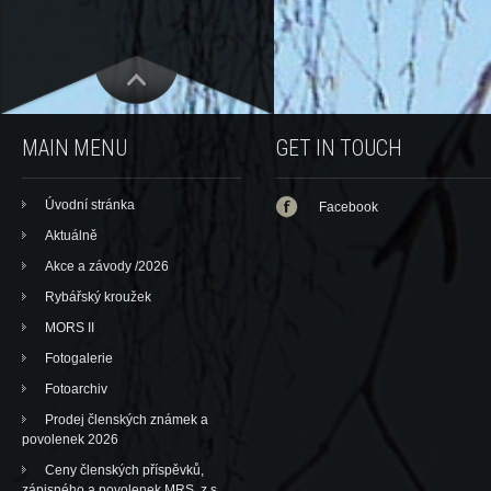
MAIN MENU
GET IN TOUCH
Úvodní stránka
Facebook
Aktuálně
Akce a závody /2026
Rybářský kroužek
MORS II
Fotogalerie
Fotoarchiv
Prodej členských známek a
povolenek 2026
Ceny členských příspěvků,
zápisného a povolenek MRS, z.s.