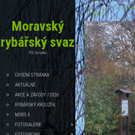
311012734_11630519045943
Published
11.10.2022
at
1734 × 13
←
Previous
Moravský
rybářský svaz
PS Svratka
ÚVODNÍ STRÁNKA
AKTUÁLNĚ
AKCE A ZÁVODY /2026
RYBÁŘSKÝ KROUŽEK
MORS II
FOTOGALERIE
FOTOARCHIV