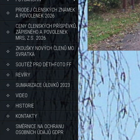
PRODEJ ČLENSKÝCH ZNÁMEK
A POVOLENEK 2026
CENY ČLENSKÝCH PŘÍSPĚVKŮ,
ZÁPISNÉHO A POVOLENEK
MRS, Z.S. 2026
ZKOUŠKY NOVÝCH ČLENŮ MO
SVRATKA
SOUTĚŽ PRO DĚTI+FOTO FF
REVÍRY
SUMARIZACE ÚLOVKŮ 2023
VIDEO
HISTORIE
KONTAKTY
SMĚRNICE NA OCHRANU
OSOBNÍCH ÚDAJŮ GDPR